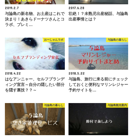
2019.2.7
2017.6.28
与論島の新名物、お土産はこれで
壮絶！？未熟児出産秘話、与論島
決まり！あきらドーナツさんとコ
出産事情とは？
ラボ、プレミ…
おーしゃんラボ
与論島の暮らし
2018.4.22
2018.5.22
はなアンニャー、セルフブランデ
与論島、旅行に来る前にチェック
ィング宣言～自分の隠したい部分
しておくと便利なマリンレジャー
を隠す裏技？？～
予約サイトを…
与論島の暮らし
与論島観光案内