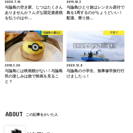
2020.7.10
2019.10.3
与論島の空き家、じつはたくさん
与論島ひとり旅はレンタル原付で
ありませんか？ムダな固定資産税
島を1周するのがちょうどいい！
を払うのはや…
配達、乗り捨…
与論島の暮らし
子育て
2018.3.28
2020.12.8
与論島には映画館がない！与論島
与論島の小学生、無事修学旅行行
民の楽しみは旅で映画を見るこ
けましたっ！
と？
ABOUT
この記事をかいた人