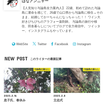
はなアンニャー
【人見知り与論島全力案内人】 22歳、初めて訪れた与論
島に運命を感じて、26歳で山口県から与論島に移住→その
まま、結婚してかーちゃんになっちゃった！！ ワイン大
好きぴちぴちのアラフォー薬剤師。 与論島の旅行や移
住、田舎暮らしについてブログで全力発信中。 ツイッタ
ー、インスタグラムもやっています。
WebSite
Twitter
Facebook
Instagram
NEW POST
このライターの最新記事
与論島の暮らし
与論島の暮らし
2025.2.16
2025.2.8
息子氏、春休み
立志式