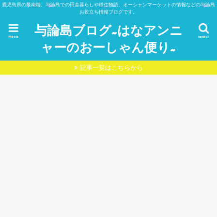
鹿児島県の最南端、与論島での田舎暮らしや移住物語、オーシャンマーケットの情報などの与論島
お役立ち情報ブログです。
与論島ブログ~はなアンニ
menu
search
ャーのおーしゃん便り~
記事一覧はこちらから