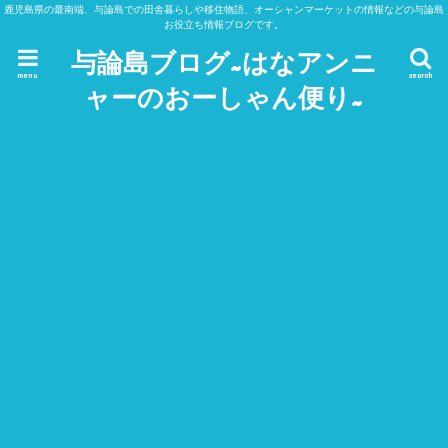
鹿児島県の最南端、与論島での田舎暮らしや移住物語、オーシャンマーケットの情報などの与論島
お役立ち情報ブログです。
与論島ブログ~はなアンニ
menu
search
ャーのおーしゃん便り~