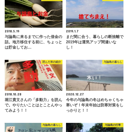
2018.5.19
2019.1.7
与論島に来るまでに作った借金の
まだ間に合う、暮らしの断捨離で
話。地方移住する前に、ちょっと
2019年は運気アップ間違いな
は貯金してお…
し！
読んだ本の紹介
与論島の暮らし
2018.10.28
2020.12.27
堀江貴文さんの「多動力」を読ん
今年の与論島の冬はめちゃくちゃ
で。やりたいことはとことんやっ
寒いぞ！年末年始は防寒対策をし
てみよう！！
っかりと！！
与論島の暮らし
与論島の行事