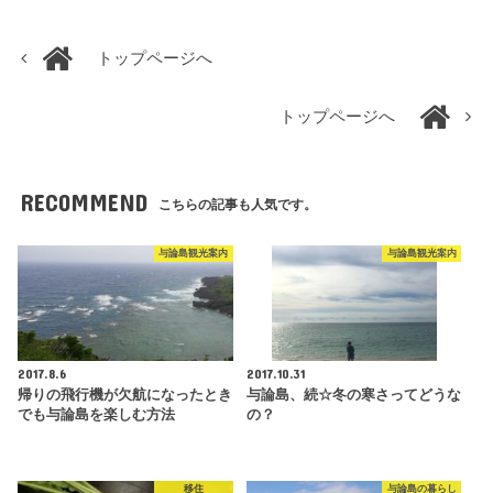
トップページへ
トップページへ
RECOMMEND
こちらの記事も人気です。
与論島観光案内
与論島観光案内
2017.8.6
2017.10.31
帰りの飛行機が欠航になったとき
与論島、続☆冬の寒さってどうな
でも与論島を楽しむ方法
の？
移住
与論島の暮らし