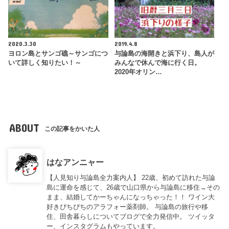
2020.3.30
2019.4.8
ヨロン島とサンゴ礁～サンゴにつ
与論島の海開きと浜下り、島人が
いて詳しく知りたい！～
みんなで休んで海に行く日。
2020年オリン…
ABOUT
この記事をかいた人
はなアンニャー
【人見知り与論島全力案内人】 22歳、初めて訪れた与論
島に運命を感じて、26歳で山口県から与論島に移住→その
まま、結婚してかーちゃんになっちゃった！！ ワイン大
好きぴちぴちのアラフォー薬剤師。 与論島の旅行や移
住、田舎暮らしについてブログで全力発信中。 ツイッタ
ー、インスタグラムもやっています。