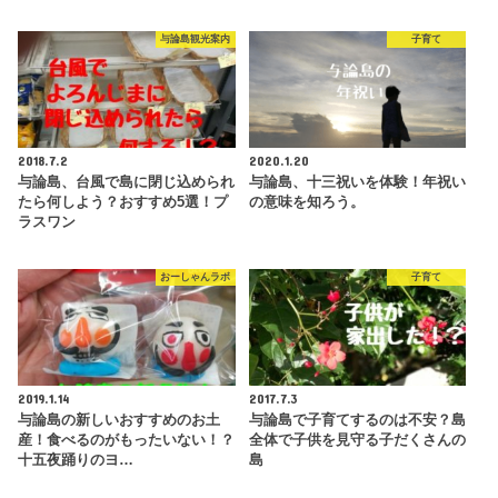
与論島観光案内
子育て
2018.7.2
2020.1.20
与論島、台風で島に閉じ込められ
与論島、十三祝いを体験！年祝い
たら何しよう？おすすめ5選！プ
の意味を知ろう。
ラスワン
おーしゃんラボ
子育て
2019.1.14
2017.7.3
与論島の新しいおすすめのお土
与論島で子育てするのは不安？島
産！食べるのがもったいない！？
全体で子供を見守る子だくさんの
十五夜踊りのヨ…
島