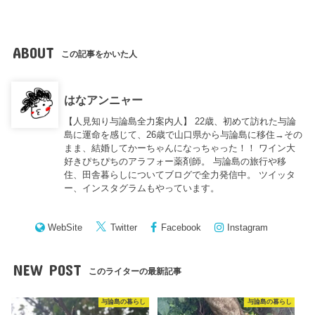
ABOUT
この記事をかいた人
はなアンニャー
【人見知り与論島全力案内人】 22歳、初めて訪れた与論
島に運命を感じて、26歳で山口県から与論島に移住→その
まま、結婚してかーちゃんになっちゃった！！ ワイン大
好きぴちぴちのアラフォー薬剤師。 与論島の旅行や移
住、田舎暮らしについてブログで全力発信中。 ツイッタ
ー、インスタグラムもやっています。
WebSite
Twitter
Facebook
Instagram
NEW POST
このライターの最新記事
与論島の暮らし
与論島の暮らし