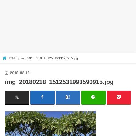
HOME
img_20180218_1512531993590915.jpg
2018.02.18
img_20180218_1512531993590915.jpg