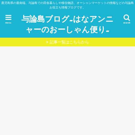
鹿児島県の最南端、与論島での田舎暮らしや移住物語、オーシャンマーケットの情報などの与論島
お役立ち情報ブログです。
与論島ブログ~はなアンニ
menu
search
ャーのおーしゃん便り~
記事一覧はこちらから