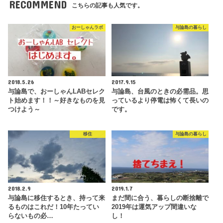
RECOMMEND
こちらの記事も人気です。
おーしゃんラボ
与論島の暮らし
2018.5.26
2017.9.15
与論島で、おーしゃんLABセレク
与論島、台風のときの必需品。思
ト始めます！！～好きなものを見
っているより停電は怖くて長いの
つけよう～
です。
移住
与論島の暮らし
2018.2.9
2019.1.7
与論島に移住するとき、持って来
まだ間に合う、暮らしの断捨離で
るものはこれだ！10年たってい
2019年は運気アップ間違いな
らないもの必…
し！