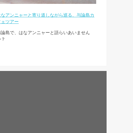
はなアンニャーと寄り道しながら巡る、与論島カ
フェツアー
与論島で、はなアンニャーと語らいあいません
か？