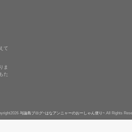
えて
りま
もた
yright2026
与論島ブログ~はなアンニャーのおーしゃん便り~
.All Rights Res