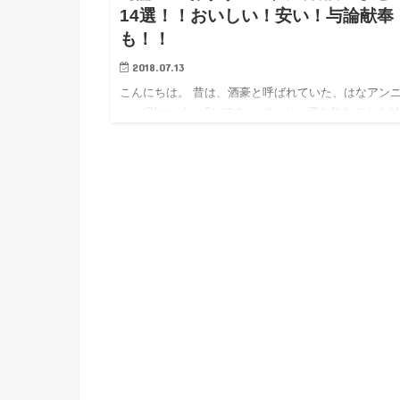
14選！！おいしい！安い！与論献奉
も！！
2018.07.13
こんにちは。 昔は、酒豪と呼ばれていた、はなアン
ー（@hanadeso3）です。 ずっと、酒を飲むことを