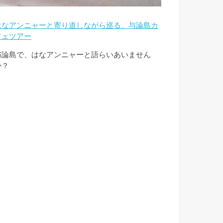
はなアンニャーと寄り道しながら巡る、与論島カ
フェツアー
与論島で、はなアンニャーと語らいあいません
か？