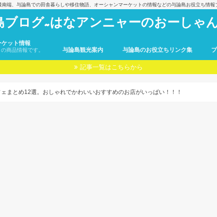
最南端、与論島での田舎暮らしや移住物語、オーシャンマーケットの情報などの与論島お役立ち情報
島ブログ~はなアンニャーのおーしゃん
ーケット情報
与論島観光案内
与論島のお役立ちリンク集
トの商品情報です。
記事一覧はこちらから
ェまとめ12選。おしゃれでかわいいおすすめのお店がいっぱい！！！