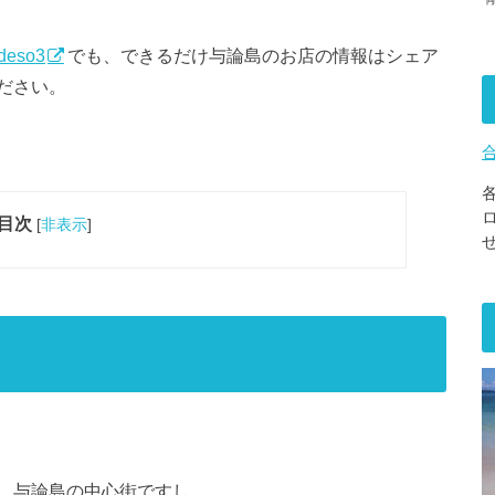
adeso3
でも、できるだけ与論島のお店の情報はシェア
ださい。
目次
[
非表示
]
。与論島の中心街ですし。