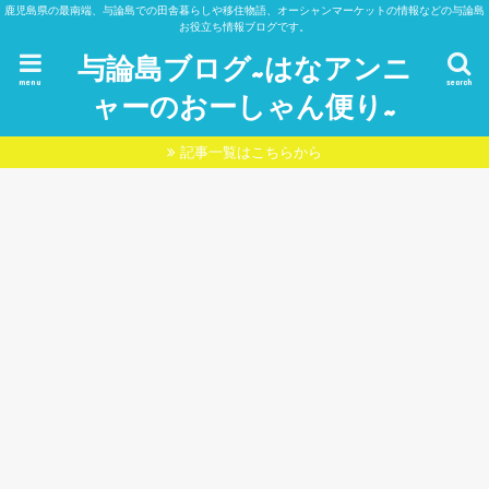
鹿児島県の最南端、与論島での田舎暮らしや移住物語、オーシャンマーケットの情報などの与論島
お役立ち情報ブログです。
与論島ブログ~はなアンニ
menu
search
ャーのおーしゃん便り~
記事一覧はこちらから