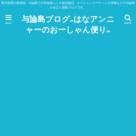
鹿児島県の最南端、与論島での田舎暮らしや移住物語、オーシャンマーケットの情報などの与論島
お役立ち情報ブログです。
与論島ブログ~はなアンニ
menu
search
ャーのおーしゃん便り~