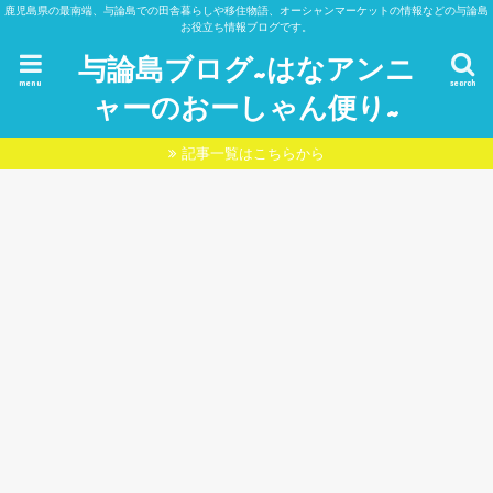
鹿児島県の最南端、与論島での田舎暮らしや移住物語、オーシャンマーケットの情報などの与論島
お役立ち情報ブログです。
与論島ブログ~はなアンニ
menu
search
ャーのおーしゃん便り~
記事一覧はこちらから