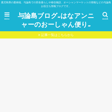
鹿児島県の最南端、与論島での田舎暮らしや移住物語、オーシャンマーケットの情報などの与論島
お役立ち情報ブログです。
与論島ブログ~はなアンニ
menu
search
ャーのおーしゃん便り~
記事一覧はこちらから