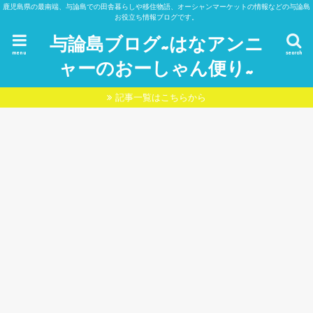
鹿児島県の最南端、与論島での田舎暮らしや移住物語、オーシャンマーケットの情報などの与論島
お役立ち情報ブログです。
与論島ブログ~はなアンニ
menu
search
ャーのおーしゃん便り~
記事一覧はこちらから