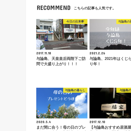
RECOMMEND
こちらの記事も人気です。
今日の出来事
与論島の
2017.11.18
2021.2.26
与論島、天皇皇后両陛下ご訪
与論島、2021年はくじ
問で大盛り上がり！！！
り年！
与論島の暮らし
与論島
2020.5.4
2017.12.10
まだ間に合う！母の日のプレ
【与論島おすすめ居酒