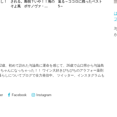
良し！
される。島唄？いや！！海の
返る～ココロに残ったベスト
…
そよ風 ボサノヴァ・…
5～
22歳、初めて訪れた与論島に運命を感じて、26歳で山口県から与論島
ちゃんになっちゃった！！ ワイン大好きぴちぴちのアラフォー薬剤
暮らしについてブログで全力発信中。 ツイッター、インスタグラムも
er
Facebook
Instagram