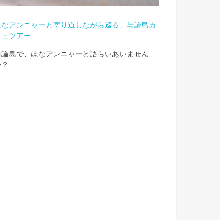
はなアンニャーと寄り道しながら巡る、与論島カ
フェツアー
与論島で、はなアンニャーと語らいあいません
か？