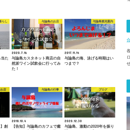
暮らし
与論島のお店
与論島観光案内
2020.7.16
2017.11.14
ら当た
与論島カスタネット商店の自
与論島の海、泳げる時期はい
然派ワイン試飲会に行ってみ
つまで？
た！
のお店
与論島の行事
ブログ
2018.10.4
2020.12.30
屋】創
【告知】与論島のカフェで癒
与論島、激動の2020年を振り