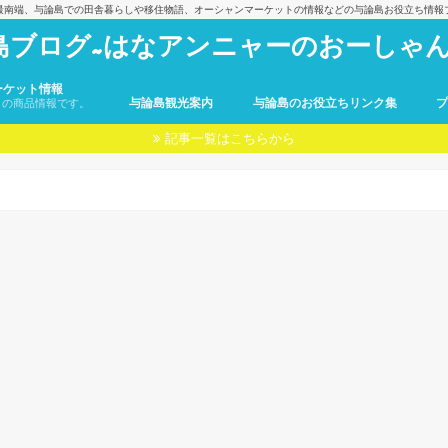
最南端、与論島での田舎暮らしや移住物語、オーシャンマーケットの情報などの与論島お役立ち情報
島ブログ~はなアンニャーのおーしゃん
ーケット情報
与論島観光案内
与論島のお役立ちリンク集
トの商品情報です。
記事一覧はこちらから