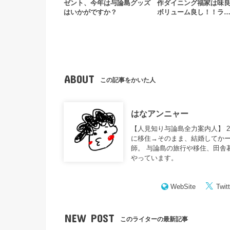
ゼント、今年は与論島グッズ
作ダイニング福家は味
はいかがですか？
ボリューム良し！！ラ
ABOUT
この記事をかいた人
はなアンニャー
【人見知り与論島全力案内人】 
に移住→そのまま、結婚してかー
師。 与論島の旅行や移住、田舎
やっています。
WebSite
Twitt
NEW POST
このライターの最新記事