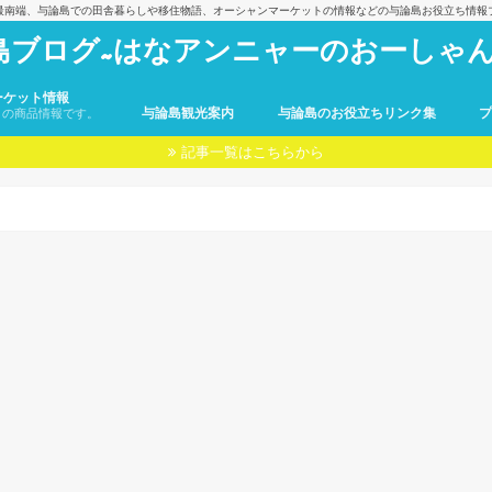
最南端、与論島での田舎暮らしや移住物語、オーシャンマーケットの情報などの与論島お役立ち情報
島ブログ~はなアンニャーのおーしゃん
ーケット情報
与論島観光案内
与論島のお役立ちリンク集
トの商品情報です。
記事一覧はこちらから