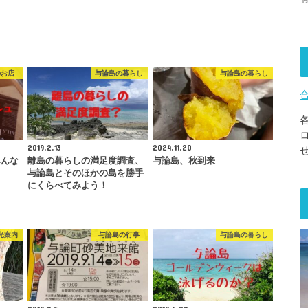
のお店
与論島の暮らし
与論島の暮らし
2019.2.13
2024.11.20
みんな
離島の暮らしの満足度調査、
与論島、秋到来
ト
与論島とそのほかの島を勝手
にくらべてみよう！
光案内
与論島の行事
与論島の暮らし