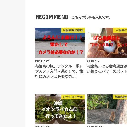
RECOMMEND
こちらの記事も人気です。
与論島観光案内
与論島
2018.7.23
2018.5.7
与論島の旅、デジタル一眼レ
与論島、ぱる舎商店は
フカメラ入門～果たして、旅
が集まるパワースポッ
行にカメラは必要なの…
おーしゃんラボ
与論島観