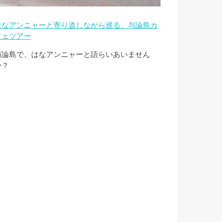
はなアンニャーと寄り道しながら巡る、与論島カ
フェツアー
与論島で、はなアンニャーと語らいあいません
か？