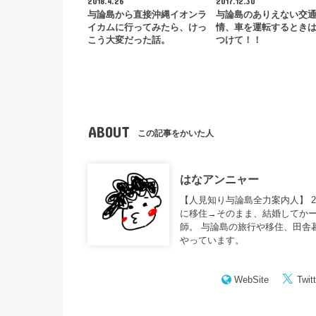
2018.4.26
2017.12.30
与論島から直接沖縄イオンラ
与論島のありえない交
イカムに行ってみたら、けっ
情、車を運転するとき
こう大変だった話。
つけて！！
ABOUT
この記事をかいた人
はなアンニャー
【人見知り与論島全力案内人】 
に移住→そのまま、結婚してかー
師。 与論島の旅行や移住、田舎
やっています。
WebSite
Twitt