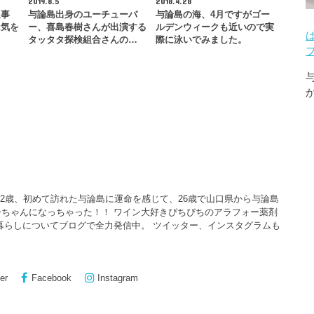
2019.8.5
2018.4.28
通事
与論島出身のユーチューバ
与論島の海、4月ですがゴー
は気を
ー、喜島春樹さんが出演する
ルデンウィークも近いので実
タッタタ探検組合さんの…
際に泳いでみました。
22歳、初めて訪れた与論島に運命を感じて、26歳で山口県から与論島
ちゃんになっちゃった！！ ワイン大好きぴちぴちのアラフォー薬剤
暮らしについてブログで全力発信中。 ツイッター、インスタグラムも
er
Facebook
Instagram