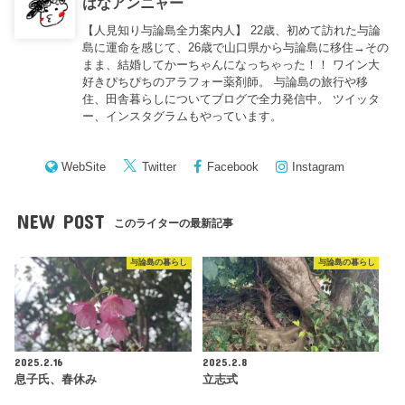
はなアンニャー
【人見知り与論島全力案内人】 22歳、初めて訪れた与論
島に運命を感じて、26歳で山口県から与論島に移住→その
まま、結婚してかーちゃんになっちゃった！！ ワイン大
好きぴちぴちのアラフォー薬剤師。 与論島の旅行や移
住、田舎暮らしについてブログで全力発信中。 ツイッタ
ー、インスタグラムもやっています。
WebSite
Twitter
Facebook
Instagram
NEW POST
このライターの最新記事
与論島の暮らし
与論島の暮らし
2025.2.16
2025.2.8
息子氏、春休み
立志式