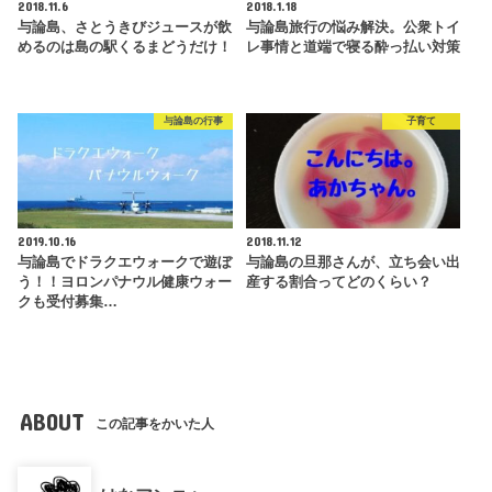
2018.11.6
2018.1.18
与論島、さとうきびジュースが飲
与論島旅行の悩み解決。公衆トイ
めるのは島の駅くるまどうだけ！
レ事情と道端で寝る酔っ払い対策
与論島の行事
子育て
2019.10.16
2018.11.12
与論島でドラクエウォークで遊ぼ
与論島の旦那さんが、立ち会い出
う！！ヨロンパナウル健康ウォー
産する割合ってどのくらい？
クも受付募集…
ABOUT
この記事をかいた人