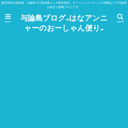
鹿児島県の最南端、与論島での田舎暮らしや移住物語、オーシャンマーケットの情報などの与論島
お役立ち情報ブログです。
与論島ブログ~はなアンニ
menu
search
ャーのおーしゃん便り~