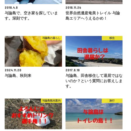
2018.4.8
2018.11.26
与論島で、空き家を探していま
世界自然遺産奄美トレイル 与論
す。深刻です。
島エリアへうえるかめ！
与論島の暮らし
移住
2024.11.20
2017.8.18
与論島、秋到来
与論島、田舎移住して退屈ではな
いのか？という質問にお答えしま
す。
与論島観光案内
旅行