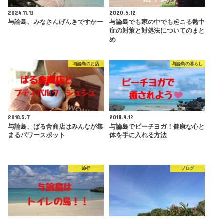
2024.11.13
2020.5.12
与論島、みなさんげんきですかー
与論島でも家の中でも起こる熱中
症の対策と対処法についてのまと
め
与論島のお店
与論島の暮らし
2018.5.7
2018.9.12
与論島、ぱる舎商店はみんなが集
与論島でビーチヨガ！健康な心と
まるパワースポット
体を手に入れる方法
旅行
ブログ