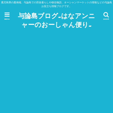
鹿児島県の最南端、与論島での田舎暮らしや移住物語、オーシャンマーケットの情報などの与論島
お役立ち情報ブログです。
与論島ブログ~はなアンニ
menu
search
ャーのおーしゃん便り~