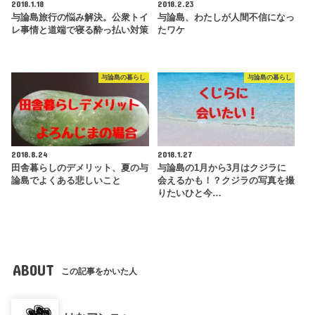
2018.1.18
2018.2.23
与論島旅行の悩み解決。公衆トイ
与論島、わたしが人間不信になっ
レ事情と道端で寝る酔っ払い対策
たワケ
与論島の暮らし
与論島の暮らし
2018.8.24
2018.1.27
田舎暮らしのデメリット、夏の与
与論島の1月から3月はクジラに
論島でよくある悲しいこと
会えるかも！？クジラの写真を撮
りたいひと今…
ABOUT
この記事をかいた人