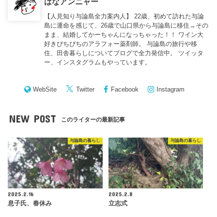
はなアンニャー
【人見知り与論島全力案内人】 22歳、初めて訪れた与論
島に運命を感じて、26歳で山口県から与論島に移住→その
まま、結婚してかーちゃんになっちゃった！！ ワイン大
好きぴちぴちのアラフォー薬剤師。 与論島の旅行や移
住、田舎暮らしについてブログで全力発信中。 ツイッタ
ー、インスタグラムもやっています。
WebSite
Twitter
Facebook
Instagram
NEW POST
このライターの最新記事
与論島の暮らし
与論島の暮らし
2025.2.16
2025.2.8
息子氏、春休み
立志式