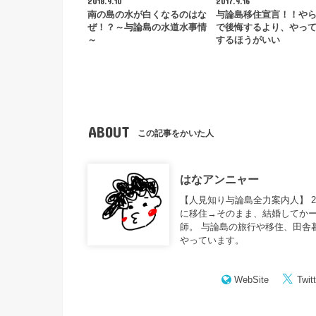
2018.9.10
2017.9.16
南の島の水が白くなるのはな
与論島移住宣言！！や
ぜ！？～与論島の水道水事情
で後悔するより、やっ
～
するほうがいい
ABOUT
この記事をかいた人
はなアンニャー
【人見知り与論島全力案内人】 
に移住→そのまま、結婚してかー
師。 与論島の旅行や移住、田舎
やっています。
WebSite
Twitt