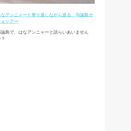
はなアンニャーと寄り道しながら巡る、与論島カ
フェツアー
与論島で、はなアンニャーと語らいあいません
か？