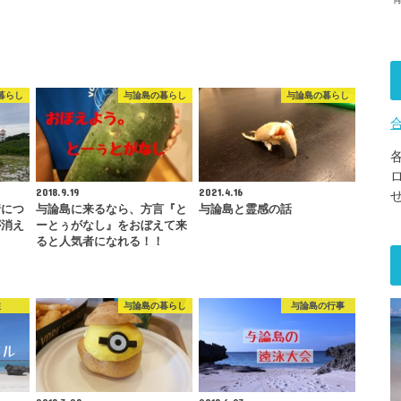
暮らし
与論島の暮らし
与論島の暮らし
2018.9.19
2021.4.16
情につ
与論島に来るなら、方言『と
与論島と霊感の話
が消え
ーとぅがなし』をおぼえて来
ると人気者になれる！！
住
与論島の暮らし
与論島の行事