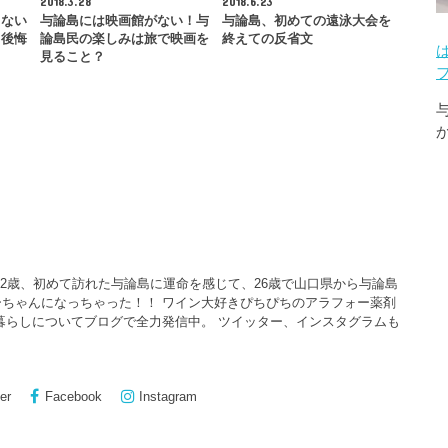
2018.3.28
2018.6.23
らない
与論島には映画館がない！与
与論島、初めての遠泳大会を
て後悔
論島民の楽しみは旅で映画を
終えての反省文
見ること？
22歳、初めて訪れた与論島に運命を感じて、26歳で山口県から与論島
ちゃんになっちゃった！！ ワイン大好きぴちぴちのアラフォー薬剤
暮らしについてブログで全力発信中。 ツイッター、インスタグラムも
er
Facebook
Instagram