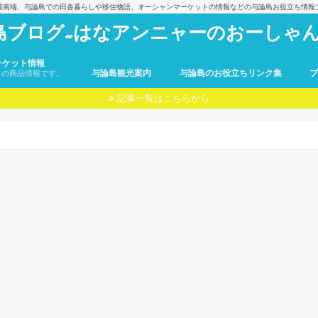
最南端、与論島での田舎暮らしや移住物語、オーシャンマーケットの情報などの与論島お役立ち情報
島ブログ~はなアンニャーのおーしゃん
ーケット情報
与論島観光案内
与論島のお役立ちリンク集
トの商品情報です。
記事一覧はこちらから