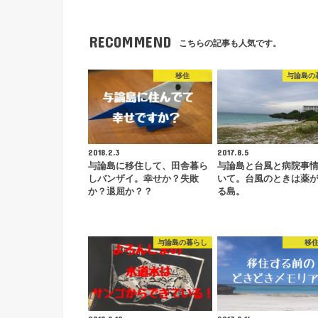
RECOMMEND
こちらの記事も人気です。
移住
与論島の
2018.2.3
2017.8.5
与論島に移住して、田舎暮ら
与論島と台風と病院事
しバンザイ。幸せか？失敗
いて。台風のときは薬
か？退屈か？？
る島。
与論島の暮らし
移