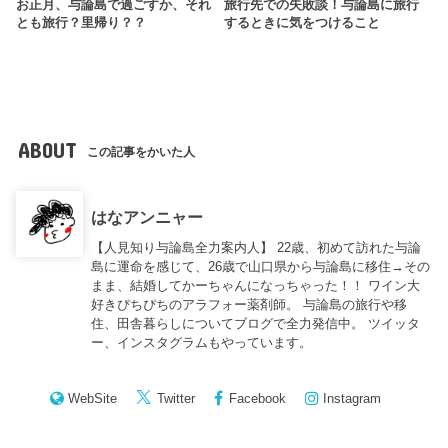
お正月、与論島で過ごすか、それ
旅行先での失敗談！与論島に旅行
とも旅行？里帰り？？
するときに気をつけること
ABOUT
この記事をかいた人
はなアンニャー
【人見知り与論島全力案内人】 22歳、初めて訪れた与論
島に運命を感じて、26歳で山口県から与論島に移住→その
まま、結婚してかーちゃんになっちゃった！！ ワイン大
好きぴちぴちのアラフォー薬剤師。 与論島の旅行や移
住、田舎暮らしについてブログで全力発信中。 ツイッタ
ー、インスタグラムもやっています。
WebSite
Twitter
Facebook
Instagram