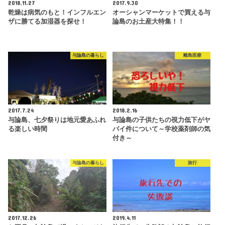
2018.11.27
2017.9.30
乾燥は病気のもと！インフルエン
オーシャンマーケットで買える与
ザに勝てる加湿器を探せ！
論島のお土産大特集！！
与論島の暮らし
離島医療
2017.7.24
2018.2.16
与論島、七夕祭りは地元愛あふれ
与論島の子供たちの視力低下がヤ
る楽しい時間
バイ件について～学校薬剤師の気
付き～
与論島の暮らし
旅行
2017.12.26
2019.4.11