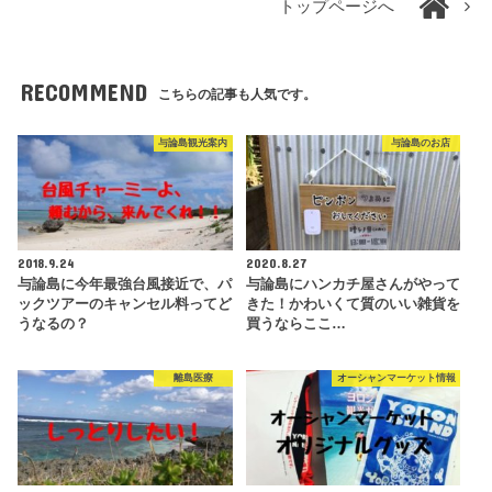
トップページへ
RECOMMEND
こちらの記事も人気です。
与論島観光案内
与論島のお店
2018.9.24
2020.8.27
与論島に今年最強台風接近で、パ
与論島にハンカチ屋さんがやって
ックツアーのキャンセル料ってど
きた！かわいくて質のいい雑貨を
うなるの？
買うならここ…
離島医療
オーシャンマーケット情報