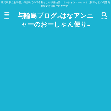
鹿児島県の最南端、与論島での田舎暮らしや移住物語、オーシャンマーケットの情報などの与論島
お役立ち情報ブログです。
与論島ブログ~はなアンニ
menu
search
ャーのおーしゃん便り~