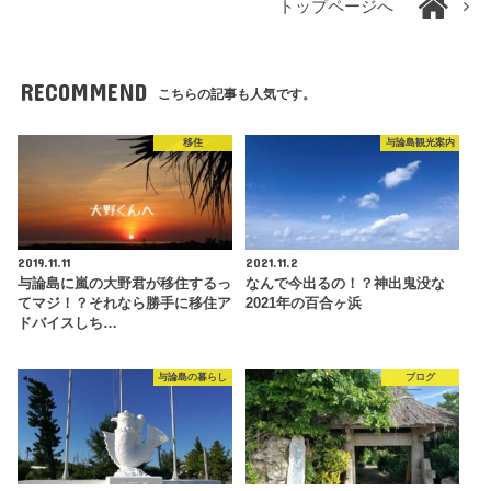
トップページへ
RECOMMEND
こちらの記事も人気です。
移住
与論島観光案内
2019.11.11
2021.11.2
与論島に嵐の大野君が移住するっ
なんで今出るの！？神出鬼没な
てマジ！？それなら勝手に移住ア
2021年の百合ヶ浜
ドバイスしち…
与論島の暮らし
ブログ