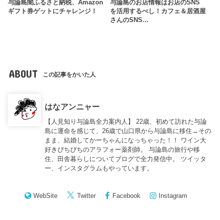
与論島闇ふるさと納税、Amazon
与論島のお店情報はお店のSNS
ギフト券ゲットにチャレンジ！
を活用するべし！カフェ＆居酒屋
さんのSNS…
ABOUT
この記事をかいた人
はなアンニャー
【人見知り与論島全力案内人】 22歳、初めて訪れた与論
島に運命を感じて、26歳で山口県から与論島に移住→その
まま、結婚してかーちゃんになっちゃった！！ ワイン大
好きぴちぴちのアラフォー薬剤師。 与論島の旅行や移
住、田舎暮らしについてブログで全力発信中。 ツイッタ
ー、インスタグラムもやっています。
WebSite
Twitter
Facebook
Instagram