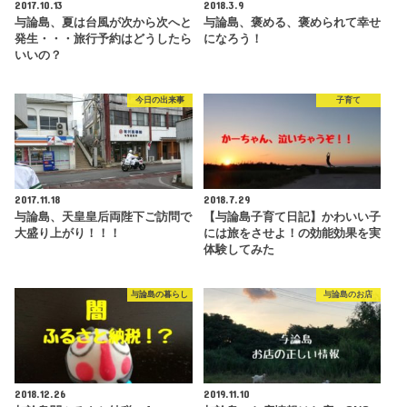
2017.10.13
2018.3.9
与論島、夏は台風が次から次へと
与論島、褒める、褒められて幸せ
発生・・・旅行予約はどうしたら
になろう！
いいの？
今日の出来事
子育て
2017.11.18
2018.7.29
与論島、天皇皇后両陛下ご訪問で
【与論島子育て日記】かわいい子
大盛り上がり！！！
には旅をさせよ！の効能効果を実
体験してみた
与論島の暮らし
与論島のお店
2018.12.26
2019.11.10