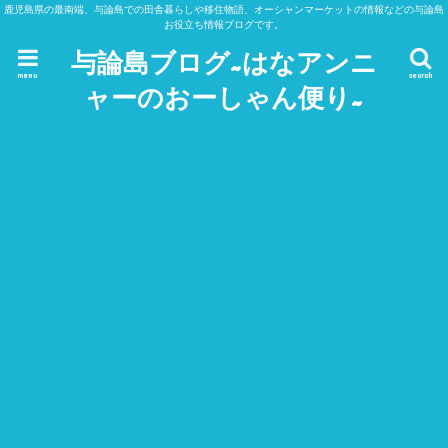
鹿児島県の最南端、与論島での田舎暮らしや移住物語、オーシャンマーケットの情報などの与論島
お役立ち情報ブログです。
与論島ブログ~はなアンニ
menu
search
ャーのおーしゃん便り~