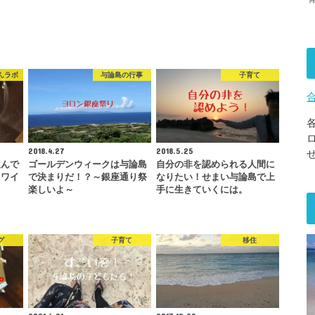
んラボ
与論島の行事
子育て
2018.4.27
2018.5.25
飲んで
ゴールデンウィークは与論島
自分の非を認められる人間に
クワイ
で決まりだ！？～銀座通り祭
なりたい！せまい与論島で上
…
楽しいよ～
手に生きていくには。
グ
子育て
移住