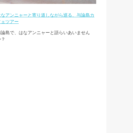
はなアンニャーと寄り道しながら巡る、与論島カ
フェツアー
与論島で、はなアンニャーと語らいあいません
か？