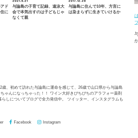
2021.6.21
2017.12.28
のアド
与論島の子育て記録、遠泳大
与論島に住んで10年、方言に
移住に
会で本気出すのは子どもじゃ
は染まらずに生きていけるか
。
なくて親
22歳、初めて訪れた与論島に運命を感じて、26歳で山口県から与論島
ちゃんになっちゃった！！ ワイン大好きぴちぴちのアラフォー薬剤
暮らしについてブログで全力発信中。 ツイッター、インスタグラムも
er
Facebook
Instagram