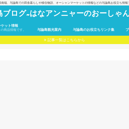
最南端、与論島での田舎暮らしや移住物語、オーシャンマーケットの情報などの与論島お役立ち情報
島ブログ~はなアンニャーのおーしゃん
ーケット情報
与論島観光案内
与論島のお役立ちリンク集
トの商品情報です。
記事一覧はこちらから