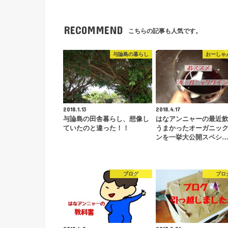
RECOMMEND
こちらの記事も人気です。
与論島の暮らし
おーしゃ
2018.1.13
2018.4.17
与論島の田舎暮らし、想像し
はなアンニャーの最近
ていたのと違った！！
うまかったオーガニッ
ンを一挙大公開スペシ
ブログ
ブロ