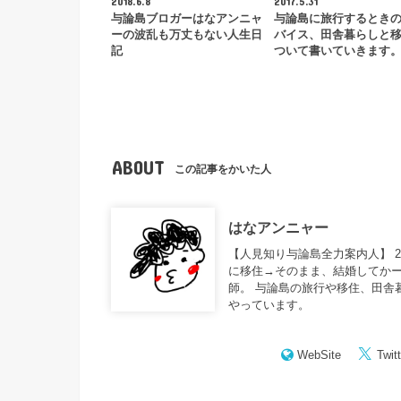
2018.6.8
2017.5.31
与論島ブロガーはなアンニャ
与論島に旅行するとき
ーの波乱も万丈もない人生日
バイス、田舎暮らしと
記
ついて書いていきます
ABOUT
この記事をかいた人
はなアンニャー
【人見知り与論島全力案内人】 
に移住→そのまま、結婚してかー
師。 与論島の旅行や移住、田舎
やっています。
WebSite
Twitt