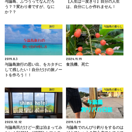
与論島、ふつうってなんだろ
【人生は一度きり】自分の人生
う？？変わり者ですが、なに
は、自分にしか作れません！
か？？
旅行
与論島の暮らし
2019.8.3
2024.11.19
与論島旅行の思い出、をカタチに
食洗機、死亡
して残したい！自分だけの旅ノー
トを作ろう！！
旅行
与論島の暮らし
2020.12.12
2019.1.29
与論島民だけど一度は泊まってみ
与論島でのんびり釣りをするのは