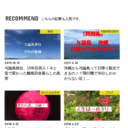
RECOMMEND
こちらの記事も人気です。
移住
与論島観光案内
2019.10.12
2017.6.10
与論島移住、15年目突入！今と
沖縄から与論島って日帰り観光で
昔で変わった離島田舎暮らしの真
きるの！？飛行機で30分しかか
実
からない近く…
おーしゃんラボ
ブログ
2018.4.10
2018.6.25