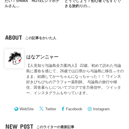
たい！SHIMA HOTELシマホテ
どうでしょう？初心者でもすぐで
ルさん…
きる旅釣りの…
ABOUT
この記事をかいた人
はなアンニャー
【人見知り与論島全力案内人】 22歳、初めて訪れた与論
島に運命を感じて、26歳で山口県から与論島に移住→その
まま、結婚してかーちゃんになっちゃった！！ ワイン大
好きぴちぴちのアラフォー薬剤師。 与論島の旅行や移
住、田舎暮らしについてブログで全力発信中。 ツイッタ
ー、インスタグラムもやっています。
WebSite
Twitter
Facebook
Instagram
NEW POST
このライターの最新記事