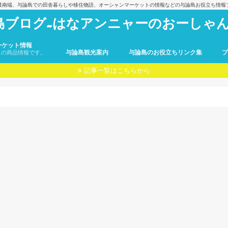
最南端、与論島での田舎暮らしや移住物語、オーシャンマーケットの情報などの与論島お役立ち情報
島ブログ~はなアンニャーのおーしゃん
ーケット情報
与論島観光案内
与論島のお役立ちリンク集
トの商品情報です。
記事一覧はこちらから