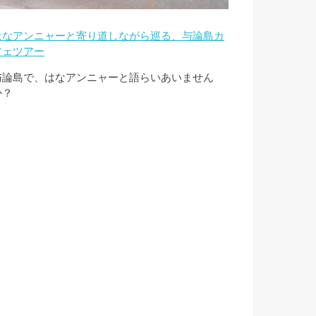
はなアンニャーと寄り道しながら巡る、与論島カ
フェツアー
与論島で、はなアンニャーと語らいあいません
か？