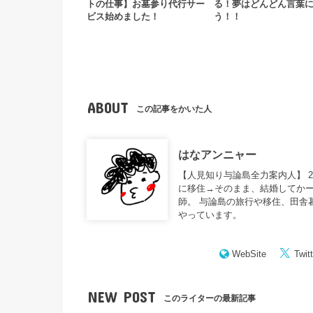
トの仕事】お墓参り代行サー
る！夢はどんどん言葉
ビス始めました！
う！！
ABOUT
この記事をかいた人
はなアンニャー
【人見知り与論島全力案内人】 
に移住→そのまま、結婚してかー
師。 与論島の旅行や移住、田舎
やっています。
WebSite
Twitt
NEW POST
このライターの最新記事