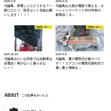
2019.9.11
2019.9.14
与論島、停電したらどうする？一
与論島お土産が通販で買える、オ
家にひとつ、防災セット支給お願
ーシャンマーケット2019年秋の
いします！！！！
新商品！ヨ…
与論島の暮らし
与論島の暮らし
2017.10.26
2019.9.8
与論島みたいな田舎では自動車は
与論島、夏の電気代が超ヤバイ
必需品！車がないと暮らせな
ぞ！！エアコンの電気代節約法で
い！！
暑い夏と増税を…
ABOUT
この記事をかいた人