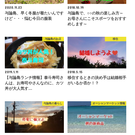
2020.11.23
2018.10.19
与論島、早く冬服が着たいんです
与論島で、○○の秋の楽しみ方～
けど・・・悩む今日の服装
お母さんにこそスポーツをおすす
めします～
与論島のお店
移住
2019.1.11
2018.5.15
【与論島ランチ情報】泰斗寿司さ
移住するときの決め手は結婚相手
んは、お寿司やさんなのに、カツ
がいるか否か！？
丼が大人気す…
与論島の暮らし
オーシャンマーケット情報