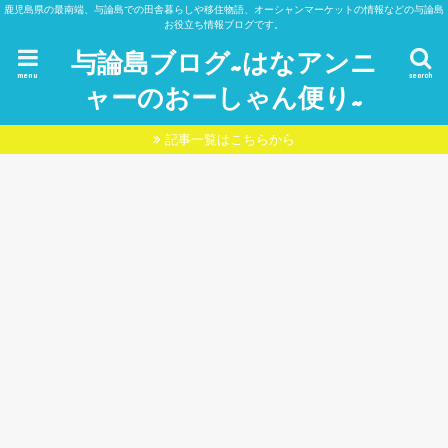
鹿児島県の最南端、与論島での田舎暮らしや移住物語、オーシャンマーケットの情報などの与論島
お役立ち情報ブログです。
与論島ブログ~はなアンニ
menu
search
ャーのおーしゃん便り~
記事一覧はこちらから