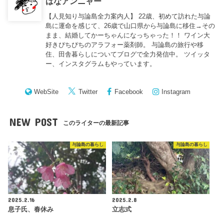
はなアンニャー
【人見知り与論島全力案内人】 22歳、初めて訪れた与論
島に運命を感じて、26歳で山口県から与論島に移住→その
まま、結婚してかーちゃんになっちゃった！！ ワイン大
好きぴちぴちのアラフォー薬剤師。 与論島の旅行や移
住、田舎暮らしについてブログで全力発信中。 ツイッタ
ー、インスタグラムもやっています。
WebSite
Twitter
Facebook
Instagram
NEW POST
このライターの最新記事
与論島の暮らし
与論島の暮らし
2025.2.16
2025.2.8
息子氏、春休み
立志式