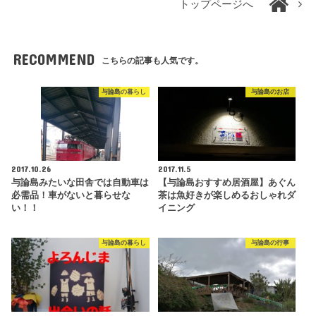
トップページへ
RECOMMEND
こちらの記事も人気です。
与論島の暮らし
与論島のお店
2017.10.26
2017.11.5
与論島みたいな田舎では自動車は
【与論島おすすめ居酒屋】あぐん
必需品！車がないと暮らせな
茶は魚好きが楽しめるおしゃれダ
い！！
イニング
与論島の暮らし
与論島の行事