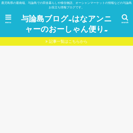
鹿児島県の最南端、与論島での田舎暮らしや移住物語、オーシャンマーケットの情報などの与論島
お役立ち情報ブログです。
与論島ブログ~はなアンニ
menu
search
ャーのおーしゃん便り~
記事一覧はこちらから