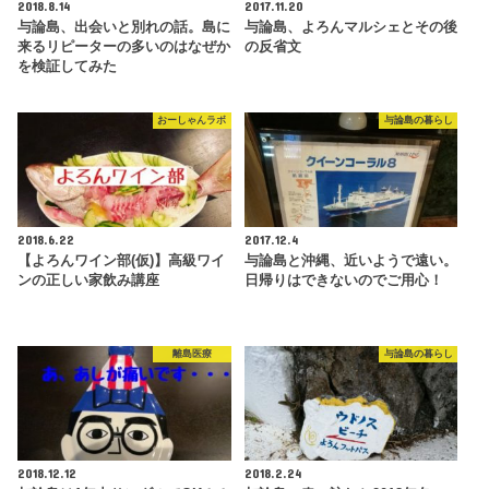
2018.8.14
2017.11.20
与論島、出会いと別れの話。島に
与論島、よろんマルシェとその後
来るリピーターの多いのはなぜか
の反省文
を検証してみた
おーしゃんラボ
与論島の暮らし
2018.6.22
2017.12.4
【よろんワイン部(仮)】高級ワイ
与論島と沖縄、近いようで遠い。
ンの正しい家飲み講座
日帰りはできないのでご用心！
離島医療
与論島の暮らし
2018.12.12
2018.2.24