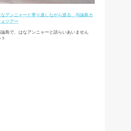
はなアンニャーと寄り道しながら巡る、与論島カ
フェツアー
与論島で、はなアンニャーと語らいあいません
か？