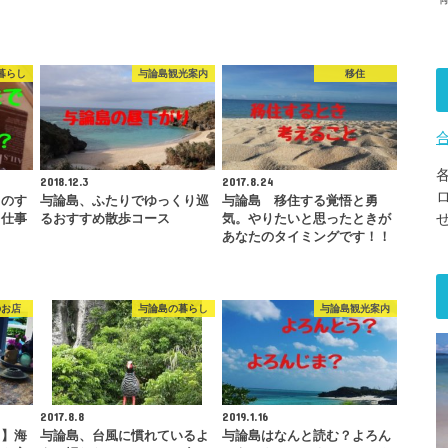
暮らし
与論島観光案内
移住
2018.12.3
2017.8.24
トのす
与論島、ふたりでゆっくり巡
与論島 移住する覚悟と勇
、仕事
るおすすめ散歩コース
気。やりたいと思ったときが
…
あなたのタイミングです！！
のお店
与論島の暮らし
与論島観光案内
2017.8.8
2019.1.16
ェ】海
与論島、台風に慣れているよ
与論島はなんと読む？よろん