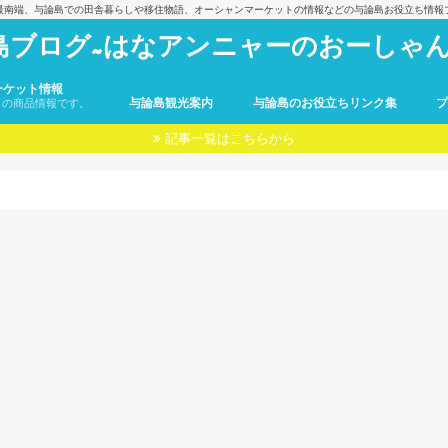
最南端、与論島での田舎暮らしや移住物語、オーシャンマーケットの情報などの与論島お役立ち情報
島ブログ~はなアンニャーのおーしゃん
ーケット情報
与論島観光案内
与論島のお役立ちリンク集
トの商品情報です。
記事一覧はこちらから