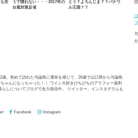
子も安
うで慣れない・・・2017年の
とう？よろんじま？？パナウ
…
台風対策反省
ル王国？？
22歳、初めて訪れた与論島に運命を感じて、26歳で山口県から与論島
ちゃんになっちゃった！！ ワイン大好きぴちぴちのアラフォー薬剤
暮らしについてブログで全力発信中。 ツイッター、インスタグラムも
er
Facebook
Instagram