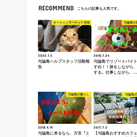
RECOMMEND
こちらの記事も人気です。
オーシャンマーケット情報
与論島の
2022.1.5
2018.7.24
与論島ヘルプスタッフ活動報
与論島でリゾートバイ
告
すめ！！旅をしながら
する。仕事しながら、
与論島の暮らし
与論島
2018.9.19
2017.7.5
与論島に来るなら、方言『と
【与論島おすすめカフ