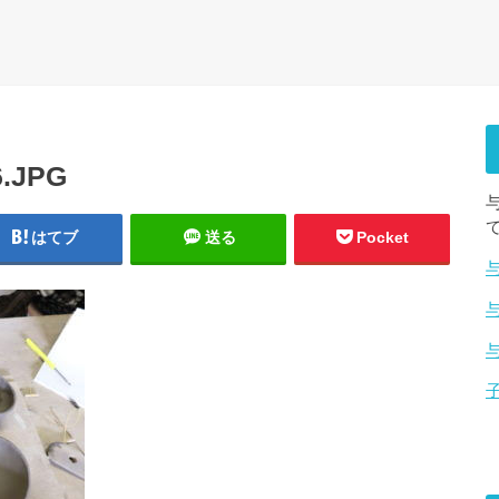
6.JPG
はてブ
送る
Pocket