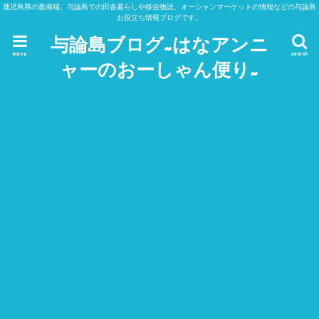
鹿児島県の最南端、与論島での田舎暮らしや移住物語、オーシャンマーケットの情報などの与論島
お役立ち情報ブログです。
与論島ブログ~はなアンニ
menu
search
ャーのおーしゃん便り~