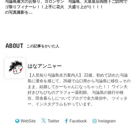
与論島最大のお祭り、ヨロンサン
与論島、天皇皇后両陛下ご訪問で
ゴ祭りフィナーレ！！上手に花火
大盛り上がり！！！
の写真撮影を…
ABOUT
この記事をかいた人
はなアンニャー
【人見知り与論島全力案内人】 22歳、初めて訪れた与論
島に運命を感じて、26歳で山口県から与論島に移住→その
まま、結婚してかーちゃんになっちゃった！！ ワイン大
好きぴちぴちのアラフォー薬剤師。 与論島の旅行や移
住、田舎暮らしについてブログで全力発信中。 ツイッタ
ー、インスタグラムもやっています。
WebSite
Twitter
Facebook
Instagram