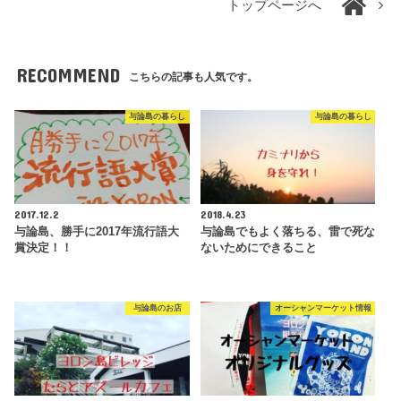
トップページへ
RECOMMEND
こちらの記事も人気です。
与論島の暮らし
与論島の暮らし
2017.12.2
2018.4.23
与論島、勝手に2017年流行語大
与論島でもよく落ちる、雷で死な
賞決定！！
ないためにできること
与論島のお店
オーシャンマーケット情報