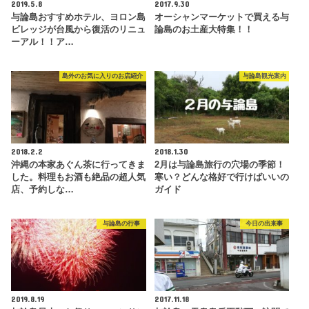
2019.5.8
2017.9.30
与論島おすすめホテル、ヨロン島
オーシャンマーケットで買える与
ビレッジが台風から復活のリニュ
論島のお土産大特集！！
ーアル！！ア…
島外のお気に入りのお店紹介
与論島観光案内
2018.2.2
2018.1.30
沖縄の本家あぐん茶に行ってきま
2月は与論島旅行の穴場の季節！
した。料理もお酒も絶品の超人気
寒い？どんな格好で行けばいいの
店、予約しな…
ガイド
与論島の行事
今日の出来事
2019.8.19
2017.11.18