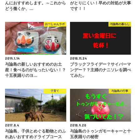
んにおすすめします。～これから
がとりにくい！早めの対処が大事
どう働くか、…
です！！
おーしゃんラボ
与論島の暮らし
2019.1.14
2018.11.24
与論島の新しいおすすめのお土
ブラックフライデー？サイバーマ
産！食べるのがもったいない！？
ンデー？？主婦のナニソレを調べ
十五夜踊りのヨ…
てみた。
子育て
与論島の行事
2017.8.4
2018.9.20
与論島、子供とめぐる動物とのふ
与論島のトゥンガモーキャーと十
れあいおすすめドライブコース
五夜踊りの秘密