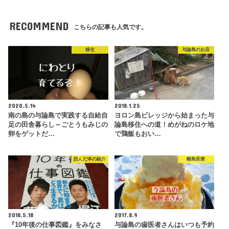
RECOMMEND
こちらの記事も人気です。
移住
与論島のお店
2020.5.14
2018.1.25
南の島の与論島で実践する自給自
ヨロン島ビレッジから始まった与
足の田舎暮らし～ごとうもみじの
論島移住への道！めがねのロケ地
卵をゲットだ…
で鶏飯もおい…
読んだ本の紹介
離島医療
2018.5.18
2017.8.9
『10年後の仕事図鑑』をみなさ
与論島の歯医者さんはいつも予約