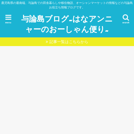
鹿児島県の最南端、与論島での田舎暮らしや移住物語、オーシャンマーケットの情報などの与論島
お役立ち情報ブログです。
与論島ブログ~はなアンニ
menu
search
ャーのおーしゃん便り~
記事一覧はこちらから