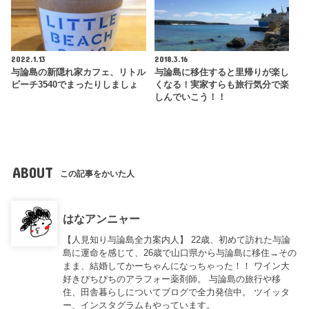
2022.1.13
2018.3.16
与論島の新隠れ家カフェ、リトル
与論島に移住すると里帰りが楽し
ビーチ3540でまったりしましょ
くなる！実家すらも旅行気分で楽
しんでいこう！！
ABOUT
この記事をかいた人
はなアンニャー
【人見知り与論島全力案内人】 22歳、初めて訪れた与論
島に運命を感じて、26歳で山口県から与論島に移住→その
まま、結婚してかーちゃんになっちゃった！！ ワイン大
好きぴちぴちのアラフォー薬剤師。 与論島の旅行や移
住、田舎暮らしについてブログで全力発信中。 ツイッタ
ー、インスタグラムもやっています。