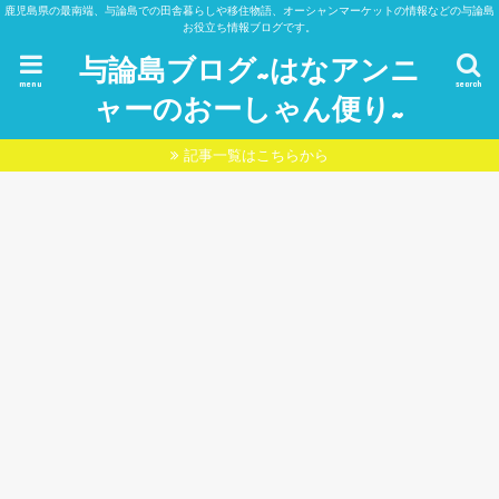
鹿児島県の最南端、与論島での田舎暮らしや移住物語、オーシャンマーケットの情報などの与論島
お役立ち情報ブログです。
与論島ブログ~はなアンニ
menu
search
ャーのおーしゃん便り~
記事一覧はこちらから