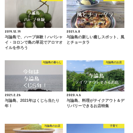
2019.12.19
2021.6.8
与論島で、ハーブ体験！ハバシャ
与論島の新しい癒しスポット、風
イ・ヨロンで島の草花でアロマオ
とチョータラ
イルを作ろう
与論島の暮らし
与論島のお店
2021.2.26
2020.4.6
与論島、2021年はくじら当たり
与論島、料理がテイクアウト＆デ
年！
リバリーできるお店特集
与論島のお店
子育て