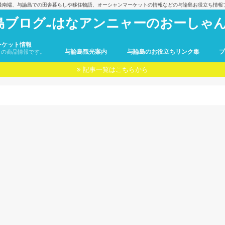
最南端、与論島での田舎暮らしや移住物語、オーシャンマーケットの情報などの与論島お役立ち情報
島ブログ~はなアンニャーのおーしゃん
ーケット情報
与論島観光案内
与論島のお役立ちリンク集
トの商品情報です。
記事一覧はこちらから