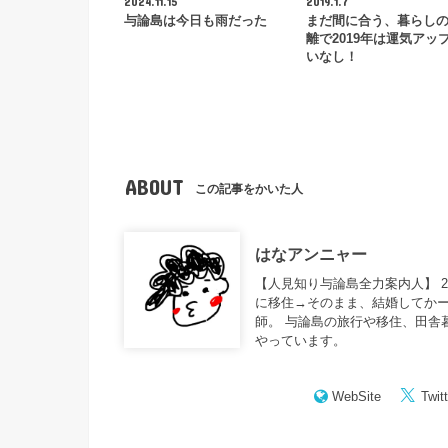
2024.11.15
2019.1.7
与論島は今日も雨だった
まだ間に合う、暮らし
離で2019年は運気アッ
いなし！
ABOUT
この記事をかいた人
はなアンニャー
【人見知り与論島全力案内人】 
に移住→そのまま、結婚してかー
師。 与論島の旅行や移住、田舎
やっています。
WebSite
Twitt