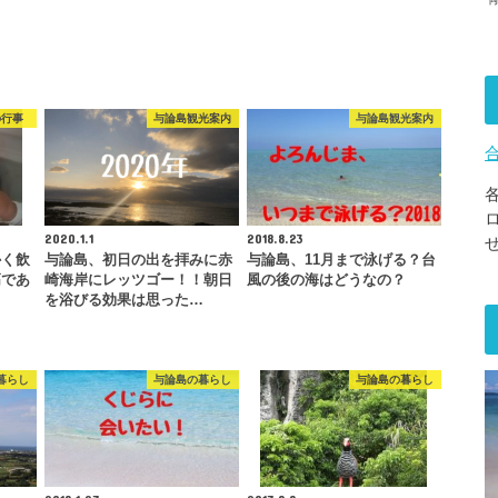
の行事
与論島観光案内
与論島観光案内
2020.1.1
2018.8.23
かく飲
与論島、初日の出を拝みに赤
与論島、11月まで泳げる？台
高であ
崎海岸にレッツゴー！！朝日
風の後の海はどうなの？
を浴びる効果は思った…
暮らし
与論島の暮らし
与論島の暮らし