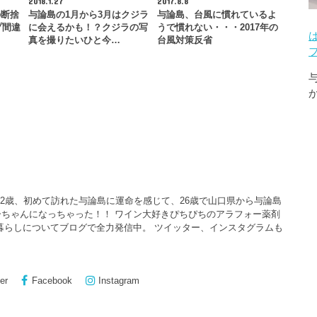
2018.1.27
2017.8.8
の断捨
与論島の1月から3月はクジラ
与論島、台風に慣れているよ
プ間違
に会えるかも！？クジラの写
うで慣れない・・・2017年の
真を撮りたいひと今…
台風対策反省
22歳、初めて訪れた与論島に運命を感じて、26歳で山口県から与論島
ちゃんになっちゃった！！ ワイン大好きぴちぴちのアラフォー薬剤
暮らしについてブログで全力発信中。 ツイッター、インスタグラムも
er
Facebook
Instagram