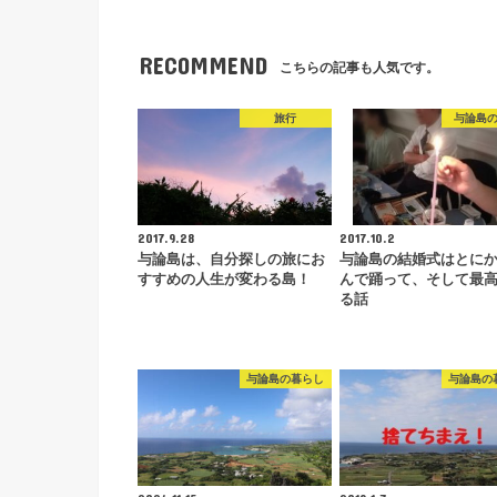
RECOMMEND
こちらの記事も人気です。
旅行
与論島
2017.9.28
2017.10.2
与論島は、自分探しの旅にお
与論島の結婚式はとに
すすめの人生が変わる島！
んで踊って、そして最
る話
与論島の暮らし
与論島の