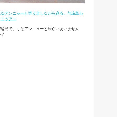
はなアンニャーと寄り道しながら巡る、与論島カ
フェツアー
与論島で、はなアンニャーと語らいあいません
か？