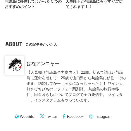
与論島に移住してよかった５つの
天皇陛下が与論島にもうすぐご訪
おすすめポイント
問されます！！
ABOUT
この記事をかいた人
はなアンニャー
【人見知り与論島全力案内人】 22歳、初めて訪れた与論
島に運命を感じて、26歳で山口県から与論島に移住→その
まま、結婚してかーちゃんになっちゃった！！ ワイン大
好きぴちぴちのアラフォー薬剤師。 与論島の旅行や移
住、田舎暮らしについてブログで全力発信中。 ツイッタ
ー、インスタグラムもやっています。
WebSite
Twitter
Facebook
Instagram