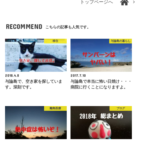
トップページへ
RECOMMEND
こちらの記事も人気です。
移住
与論島の暮らし
2018.4.8
2017.7.10
与論島で、空き家を探していま
与論島で本当に怖い日焼け・・・
す。深刻です。
病院に行くことになりますよ。
離島医療
ブログ