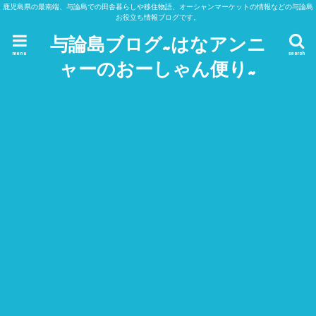
鹿児島県の最南端、与論島での田舎暮らしや移住物語、オーシャンマーケットの情報などの与論島
お役立ち情報ブログです。
与論島ブログ~はなアンニ
menu
search
ャーのおーしゃん便り~