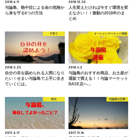
2018.6.11
2018.12.30
与論島、熱中症による命の危険か
人生変えたければ今すぐ環境を変
ら身を守る6つの方法
えなさい！！激動の2018年のま
とめ
子育て
オーシャンマーケット情報
2018.5.25
2018.4.2
自分の非を認められる人間になり
与論島のおすすめ商品、お土産が
たい！せまい与論島で上手に生き
通販で買える！！与論マーケット
ていくには。
BASE店へ…
移住
与論島の行事
2017.6.17
2017.11.16