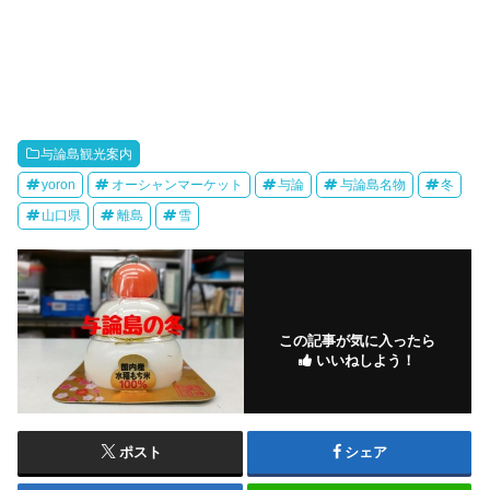
与論島観光案内
yoron
オーシャンマーケット
与論
与論島名物
冬
山口県
離島
雪
この記事が気に入ったら
いいねしよう！
ポスト
シェア