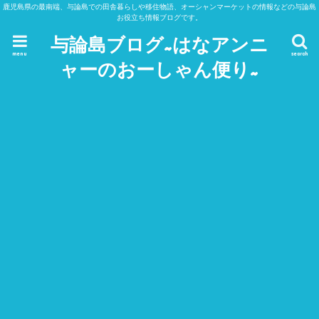
鹿児島県の最南端、与論島での田舎暮らしや移住物語、オーシャンマーケットの情報などの与論島
お役立ち情報ブログです。
与論島ブログ~はなアンニ
menu
search
ャーのおーしゃん便り~