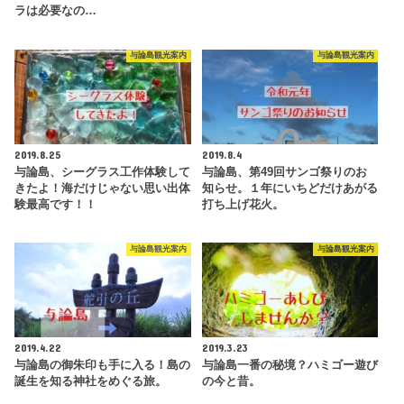
ラは必要なの…
与論島観光案内
与論島観光案内
2019.8.25
2019.8.4
与論島、シーグラス工作体験して
与論島、第49回サンゴ祭りのお
きたよ！海だけじゃない思い出体
知らせ。１年にいちどだけあがる
験最高です！！
打ち上げ花火。
与論島観光案内
与論島観光案内
2019.4.22
2019.3.23
与論島の御朱印も手に入る！島の
与論島一番の秘境？ハミゴー遊び
誕生を知る神社をめぐる旅。
の今と昔。