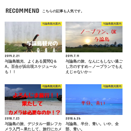
RECOMMEND
こちらの記事も人気です。
与論島観光案内
与論島観光案内
2019.2.21
2019.7.11
与論島観光、よくある質問Q＆
与論島の旅、なんにもしない過ご
A。百合が浜出現スケジュール
し方のすすめ～ノープランでもえ
も！！
えじゃないか～
与論島観光案内
与論島観光案内
2018.7.23
2018.6.26
与論島の旅、デジタル一眼レフカ
与論島、半分、青い。いや、全
メラ入門～果たして、旅行にカメ
部、青い。