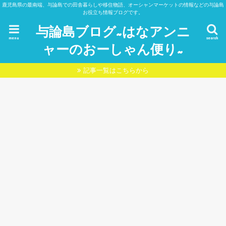
鹿児島県の最南端、与論島での田舎暮らしや移住物語、オーシャンマーケットの情報などの与論島
お役立ち情報ブログです。
与論島ブログ~はなアンニ
menu
search
ャーのおーしゃん便り~
記事一覧はこちらから