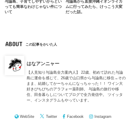
与論島、子育てしやすいからとい
与論島から直接沖縄イオンライカ
っても簡単なわけじゃない件につ
ムに行ってみたら、けっこう大変
いて
だった話。
ABOUT
この記事をかいた人
はなアンニャー
【人見知り与論島全力案内人】 22歳、初めて訪れた与論
島に運命を感じて、26歳で山口県から与論島に移住→その
まま、結婚してかーちゃんになっちゃった！！ ワイン大
好きぴちぴちのアラフォー薬剤師。 与論島の旅行や移
住、田舎暮らしについてブログで全力発信中。 ツイッタ
ー、インスタグラムもやっています。
WebSite
Twitter
Facebook
Instagram