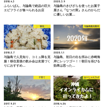
2018.4.3
2020.3.9
ふらいぱん、与論島で絶品の巨大
与論島のきびざらを使ったお菓子
エビフライが食べられるお店
屋さん『なつの実』さんのからだ
に優しいお菓…
移住
与論島観光案内
2018.2.7
2020.1.1
与論島で人見知り、コミュ障を克
与論島、初日の出を拝みに赤崎海
服！移住直後の飲み会は友達づく
岸にレッツゴー！！朝日を浴びる
りにおすすめ…
効果は思った…
子育て
おーしゃんラボ
2017.9.21
2018.4.26