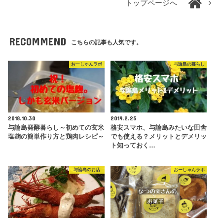
トップページへ
RECOMMEND
こちらの記事も人気です。
おーしゃんラボ
与論島の暮らし
2018.10.30
2019.2.25
与論島発酵暮らし～初めての玄米
格安スマホ、与論島みたいな田舎
塩麹の簡単作り方と鶏肉レシピ～
でも使える？メリットとデメリッ
ト知っておく…
与論島のお店
おーしゃんラボ