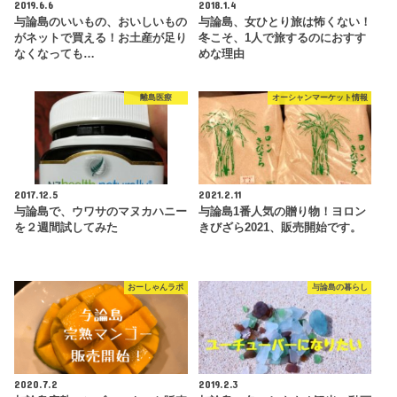
2019.6.6
2018.1.4
与論島のいいもの、おいしいもの
与論島、女ひとり旅は怖くない！
がネットで買える！お土産が足り
冬こそ、1人で旅するのにおすす
なくなっても…
めな理由
離島医療
オーシャンマーケット情報
2017.12.5
2021.2.11
与論島で、ウワサのマヌカハニー
与論島1番人気の贈り物！ヨロン
を２週間試してみた
きびざら2021、販売開始です。
おーしゃんラボ
与論島の暮らし
2020.7.2
2019.2.3