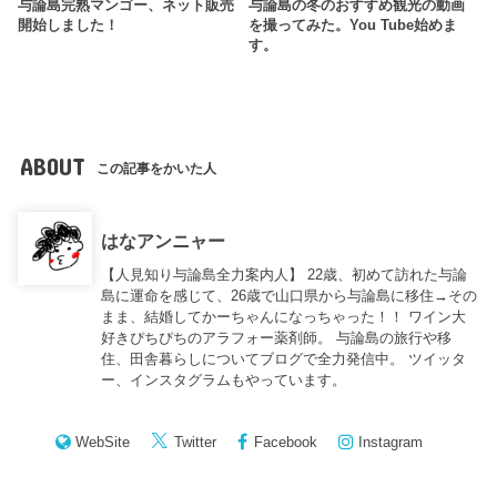
与論島完熟マンゴー、ネット販売
与論島の冬のおすすめ観光の動画
開始しました！
を撮ってみた。You Tube始めま
す。
ABOUT
この記事をかいた人
はなアンニャー
【人見知り与論島全力案内人】 22歳、初めて訪れた与論
島に運命を感じて、26歳で山口県から与論島に移住→その
まま、結婚してかーちゃんになっちゃった！！ ワイン大
好きぴちぴちのアラフォー薬剤師。 与論島の旅行や移
住、田舎暮らしについてブログで全力発信中。 ツイッタ
ー、インスタグラムもやっています。
WebSite
Twitter
Facebook
Instagram