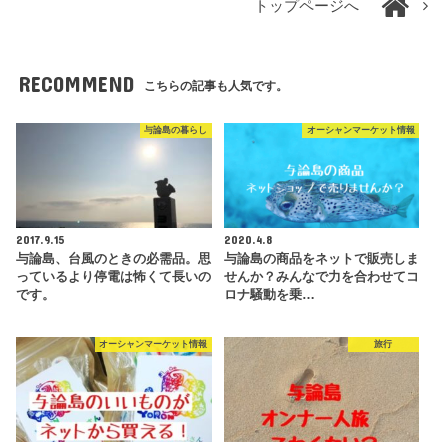
トップページへ
RECOMMEND
こちらの記事も人気です。
与論島の暮らし
オーシャンマーケット情報
2017.9.15
2020.4.8
与論島、台風のときの必需品。思
与論島の商品をネットで販売しま
っているより停電は怖くて長いの
せんか？みんなで力を合わせてコ
です。
ロナ騒動を乗…
オーシャンマーケット情報
旅行