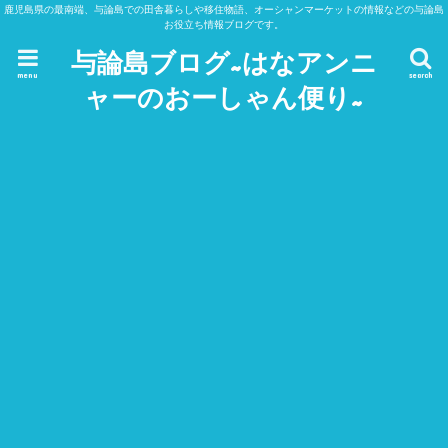
鹿児島県の最南端、与論島での田舎暮らしや移住物語、オーシャンマーケットの情報などの与論島
お役立ち情報ブログです。
与論島ブログ~はなアンニ
menu
search
ャーのおーしゃん便り~