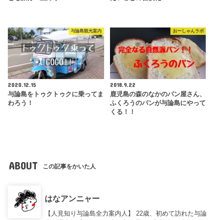
与論島観光案内
おーしゃんラボ
2020.12.15
2018.9.22
与論島をトゥクトゥクに乗ってま
鹿児島の森のなかのパン屋さん、
わろう！
ふくろうのパンが与論島にやって
くる！！
ABOUT
この記事をかいた人
はなアンニャー
【人見知り与論島全力案内人】 22歳、初めて訪れた与論