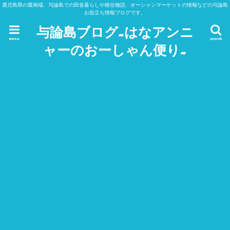
鹿児島県の最南端、与論島での田舎暮らしや移住物語、オーシャンマーケットの情報などの与論島
お役立ち情報ブログです。
与論島ブログ~はなアンニ
menu
search
ャーのおーしゃん便り~