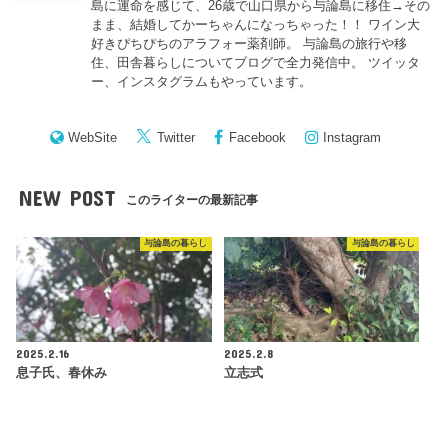
島に運命を感じて、26歳で山口県から与論島に移住→その
まま、結婚してかーちゃんになっちゃった！！ ワイン大
好きぴちぴちのアラフォー薬剤師。 与論島の旅行や移
住、田舎暮らしについてブログで全力発信中。 ツイッタ
ー、インスタグラムもやっています。
WebSite
Twitter
Facebook
Instagram
NEW POST
このライターの最新記事
与論島の暮らし
与論島の暮らし
2025.2.16
2025.2.8
息子氏、春休み
立志式