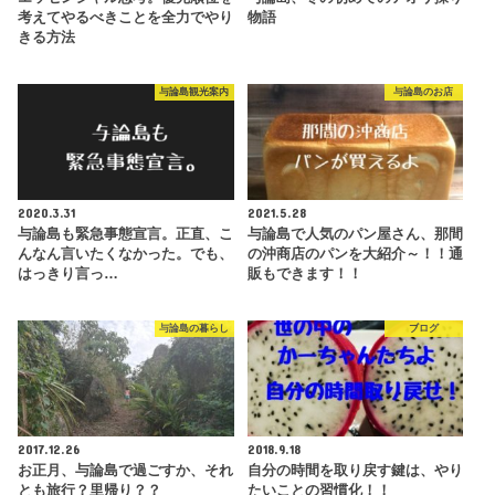
考えてやるべきことを全力でやり
物語
きる方法
与論島観光案内
与論島のお店
2020.3.31
2021.5.28
与論島も緊急事態宣言。正直、こ
与論島で人気のパン屋さん、那間
んなん言いたくなかった。でも、
の沖商店のパンを大紹介～！！通
はっきり言っ…
販もできます！！
与論島の暮らし
ブログ
2017.12.26
2018.9.18
お正月、与論島で過ごすか、それ
自分の時間を取り戻す鍵は、やり
とも旅行？里帰り？？
たいことの習慣化！！