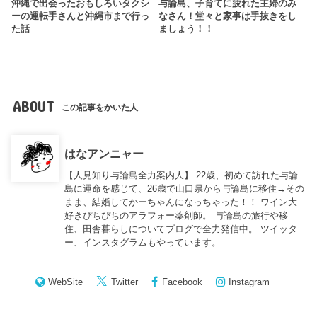
沖縄で出会ったおもしろいタクシ
与論島、子育てに疲れた主婦のみ
ーの運転手さんと沖縄市まで行っ
なさん！堂々と家事は手抜きをし
た話
ましょう！！
ABOUT
この記事をかいた人
はなアンニャー
【人見知り与論島全力案内人】 22歳、初めて訪れた与論
島に運命を感じて、26歳で山口県から与論島に移住→その
まま、結婚してかーちゃんになっちゃった！！ ワイン大
好きぴちぴちのアラフォー薬剤師。 与論島の旅行や移
住、田舎暮らしについてブログで全力発信中。 ツイッタ
ー、インスタグラムもやっています。
WebSite
Twitter
Facebook
Instagram