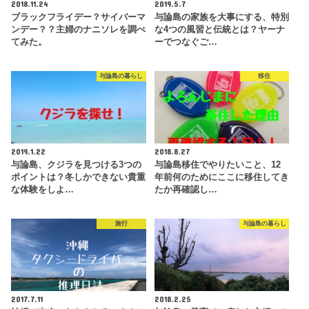
2018.11.24
2019.5.7
ブラックフライデー？サイバーマ
与論島の家族を大事にする、特別
ンデー？？主婦のナニソレを調べ
な4つの風習と伝統とは？ヤーナ
てみた。
ーでつなぐご…
与論島の暮らし
移住
2019.1.22
2018.8.27
与論島、クジラを見つける3つの
与論島移住でやりたいこと、12
ポイントは？冬しかできない貴重
年前何のためにここに移住してき
な体験をしよ…
たか再確認し…
旅行
与論島の暮らし
2017.7.11
2018.2.25