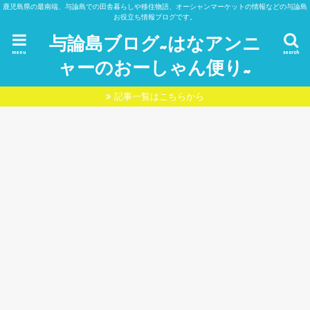
鹿児島県の最南端、与論島での田舎暮らしや移住物語、オーシャンマーケットの情報などの与論島
お役立ち情報ブログです。
与論島ブログ~はなアンニ
menu
search
ャーのおーしゃん便り~
記事一覧はこちらから