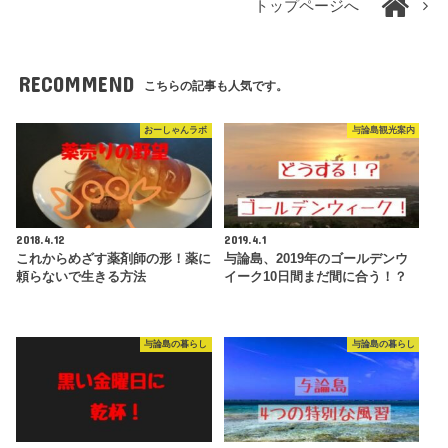
トップページへ
RECOMMEND
こちらの記事も人気です。
おーしゃんラボ
与論島観光案内
2018.4.12
2019.4.1
これからめざす薬剤師の形！薬に
与論島、2019年のゴールデンウ
頼らないで生きる方法
イーク10日間まだ間に合う！？
与論島の暮らし
与論島の暮らし