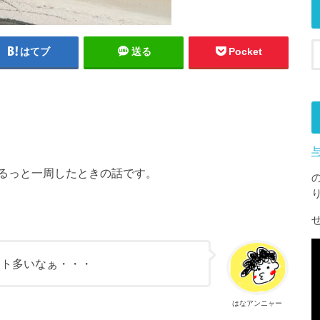
はてブ
送る
Pocket
るっと一周したときの話です。
ット多いなぁ・・・
はなアンニャー