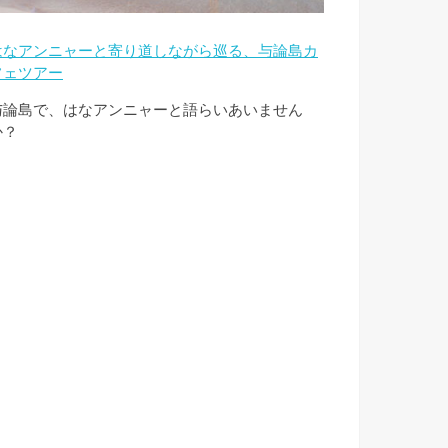
はなアンニャーと寄り道しながら巡る、与論島カ
フェツアー
与論島で、はなアンニャーと語らいあいません
か？