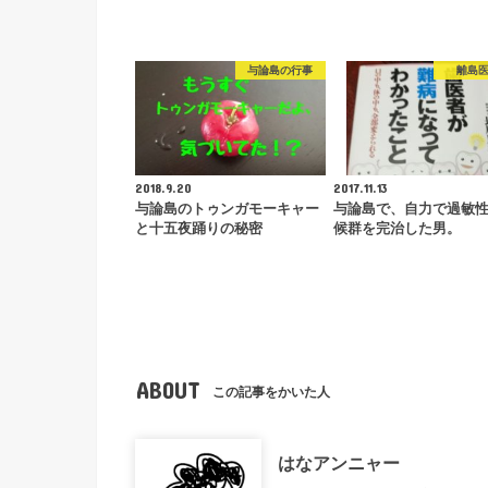
与論島の行事
離島
2018.9.20
2017.11.13
与論島のトゥンガモーキャー
与論島で、自力で過敏
と十五夜踊りの秘密
候群を完治した男。
ABOUT
この記事をかいた人
はなアンニャー