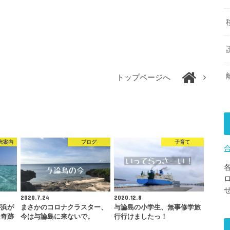
トップページへ
光案内
ブログ
子育て
2020.7.24
2020.12.8
が浜が
まさかのコロナクラスター、
与論島の小学生、無事修学旅
に奇跡
今は与論島に来ないで。
行行けましたっ！
…