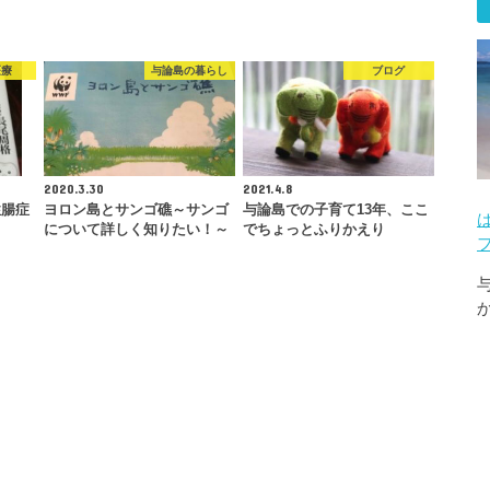
医療
与論島の暮らし
ブログ
2020.3.30
2021.4.8
性腸症
ヨロン島とサンゴ礁～サンゴ
与論島での子育て13年、ここ
について詳しく知りたい！～
でちょっとふりかえり