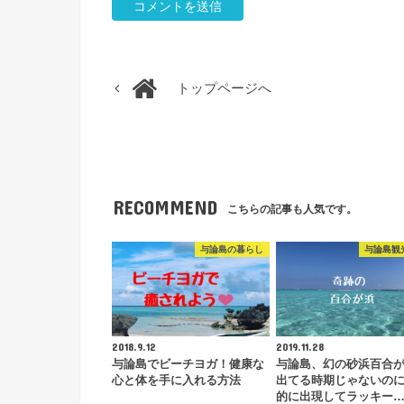
トップページへ
RECOMMEND
こちらの記事も人気です。
与論島の暮らし
与論島観
2018.9.12
2019.11.28
与論島でビーチヨガ！健康な
与論島、幻の砂浜百合
心と体を手に入れる方法
出てる時期じゃないの
的に出現してラッキー