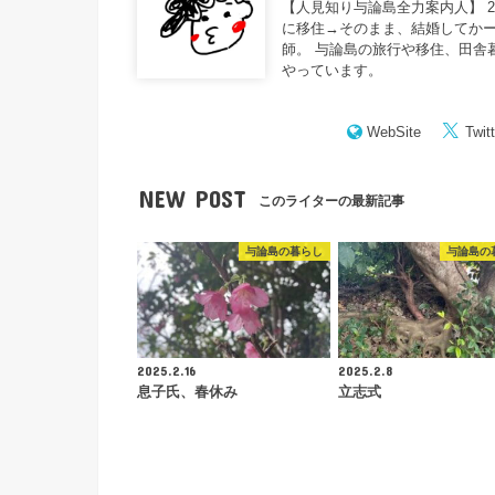
【人見知り与論島全力案内人】 
に移住→そのまま、結婚してかー
師。 与論島の旅行や移住、田舎
やっています。
WebSite
Twitt
NEW POST
このライターの最新記事
与論島の暮らし
与論島の
2025.2.16
2025.2.8
息子氏、春休み
立志式