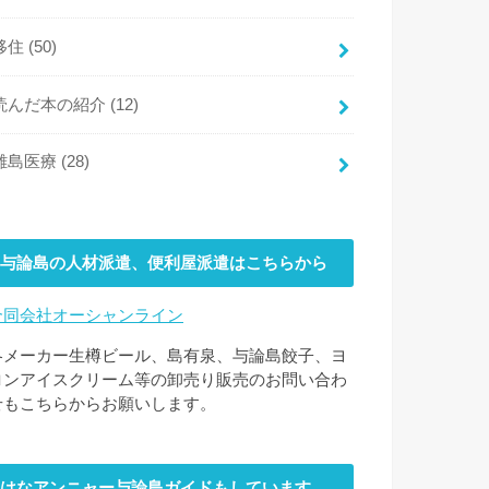
移住
(50)
読んだ本の紹介
(12)
離島医療
(28)
与論島の人材派遣、便利屋派遣はこちらから
合同会社オーシャンライン
各メーカー生樽ビール、島有泉、与論島餃子、ヨ
ロンアイスクリーム等の卸売り販売のお問い合わ
せもこちらからお願いします。
はなアンニャー与論島ガイドもしています