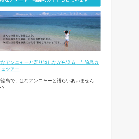
はなアンニャーと寄り道しながら巡る、与論島カ
フェツアー
与論島で、はなアンニャーと語らいあいません
か？