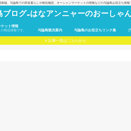
最南端、与論島での田舎暮らしや移住物語、オーシャンマーケットの情報などの与論島お役立ち情報
島ブログ~はなアンニャーのおーしゃん
ーケット情報
与論島観光案内
与論島のお役立ちリンク集
トの商品情報です。
記事一覧はこちらから