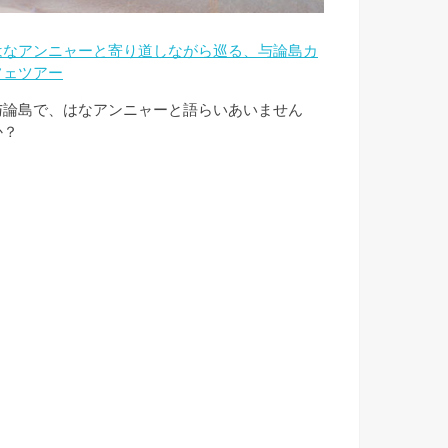
はなアンニャーと寄り道しながら巡る、与論島カ
フェツアー
与論島で、はなアンニャーと語らいあいません
か？