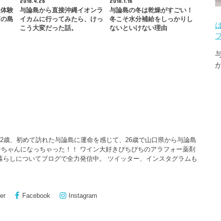
2018.4.26
2018.1.16
ぬ体験
与論島から直接沖縄イオンラ
与論島の冬は乾燥がすごい！
南の島
イカムに行ってみたら、けっ
冬こそ水分補給をしっかりし
…
こう大変だった話。
ないといけない理由
22歳、初めて訪れた与論島に運命を感じて、26歳で山口県から与論島
ちゃんになっちゃった！！ ワイン大好きぴちぴちのアラフォー薬剤
暮らしについてブログで全力発信中。 ツイッター、インスタグラムも
er
Facebook
Instagram