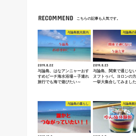
RECOMMEND
こちらの記事も人気です。
与論島観光案内
与論島の
2019.8.22
2019.8.23
与論島、はなアンニャーおす
与論島、関東で通じな
すめビーチ海水浴場～子連れ
ヌフトゥバ。ヨロンの
旅行でも海で遊びたい～
一挙大集合してみまし
与論島の暮らし
与論島観