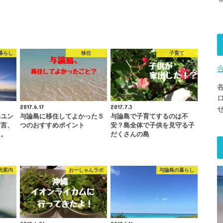
暮らし
移住
子育て
2017.6.17
2017.7.3
いユン
与論島に移住してよかった５
与論島で子育てするのは不
方言、
つのおすすめポイント
安？島全体で子供を見守る子
た。
だくさんの島
光案内
おーしゃんラボ
与論島の暮らし