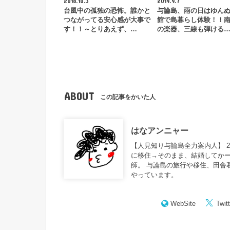
2018.10.3
2019.9.7
台風中の孤独の恐怖。誰かと
与論島、雨の日はゆん
つながってる安心感が大事で
館で島暮らし体験！！
す！！～とりあえず、…
の楽器、三線も弾ける
ABOUT
この記事をかいた人
はなアンニャー
【人見知り与論島全力案内人】 
に移住→そのまま、結婚してかー
師。 与論島の旅行や移住、田舎
やっています。
WebSite
Twitt