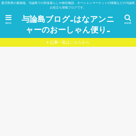
鹿児島県の最南端、与論島での田舎暮らしや移住物語、オーシャンマーケットの情報などの与論島
お役立ち情報ブログです。
与論島ブログ~はなアンニ
menu
search
ャーのおーしゃん便り~
記事一覧はこちらから