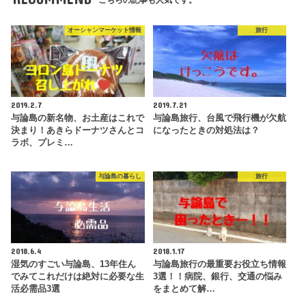
こちらの記事も人気です。
オーシャンマーケット情報
旅行
2019.2.7
2019.7.21
与論島の新名物、お土産はこれで
与論島旅行、台風で飛行機が欠航
決まり！あきらドーナツさんとコ
になったときの対処法は？
ラボ、プレミ…
与論島の暮らし
旅行
2018.6.4
2018.1.17
湿気のすごい与論島、13年住ん
与論島旅行の最重要お役立ち情報
でみてこれだけは絶対に必要な生
3選！！病院、銀行、交通の悩み
活必需品3選
をまとめて解…