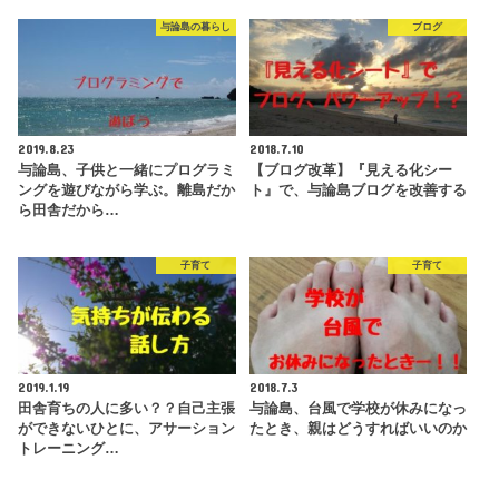
与論島の暮らし
ブログ
2019.8.23
2018.7.10
与論島、子供と一緒にプログラミ
【ブログ改革】『見える化シー
ングを遊びながら学ぶ。離島だか
ト』で、与論島ブログを改善する
ら田舎だから…
子育て
子育て
2019.1.19
2018.7.3
田舎育ちの人に多い？？自己主張
与論島、台風で学校が休みになっ
ができないひとに、アサーション
たとき、親はどうすればいいのか
トレーニング…