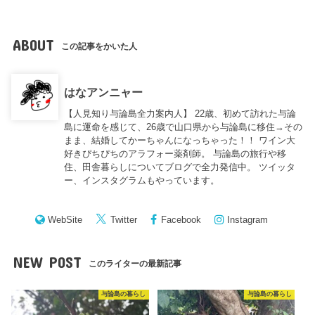
ABOUT
この記事をかいた人
はなアンニャー
【人見知り与論島全力案内人】 22歳、初めて訪れた与論
島に運命を感じて、26歳で山口県から与論島に移住→その
まま、結婚してかーちゃんになっちゃった！！ ワイン大
好きぴちぴちのアラフォー薬剤師。 与論島の旅行や移
住、田舎暮らしについてブログで全力発信中。 ツイッタ
ー、インスタグラムもやっています。
WebSite
Twitter
Facebook
Instagram
NEW POST
このライターの最新記事
与論島の暮らし
与論島の暮らし