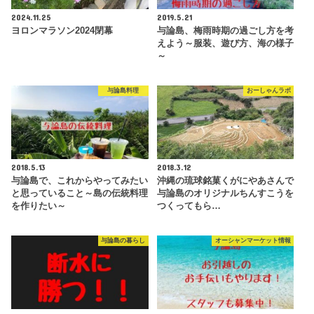
2024.11.25
2019.5.21
ヨロンマラソン2024閉幕
与論島、梅雨時期の過ごし方を考
えよう～服装、遊び方、海の様子
～
与論島料理
おーしゃんラボ
2018.5.13
2018.3.12
与論島で、これからやってみたい
沖縄の琉球銘菓くがにやあさんで
と思っていること～島の伝統料理
与論島のオリジナルちんすこうを
を作りたい～
つくってもら…
与論島の暮らし
オーシャンマーケット情報