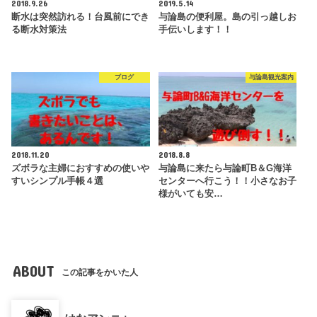
2018.9.26
2019.5.14
断水は突然訪れる！台風前にでき
与論島の便利屋。島の引っ越しお
る断水対策法
手伝いします！！
ブログ
与論島観光案内
2018.11.20
2018.8.8
ズボラな主婦におすすめの使いや
与論島に来たら与論町B＆G海洋
すいシンプル手帳４選
センターへ行こう！！小さなお子
様がいても安…
ABOUT
この記事をかいた人