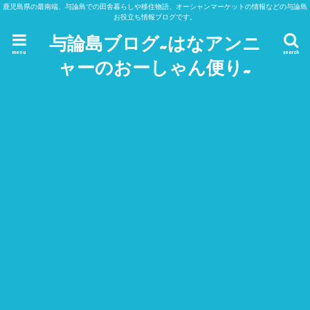
鹿児島県の最南端、与論島での田舎暮らしや移住物語、オーシャンマーケットの情報などの与論島
お役立ち情報ブログです。
与論島ブログ~はなアンニ
menu
search
ャーのおーしゃん便り~