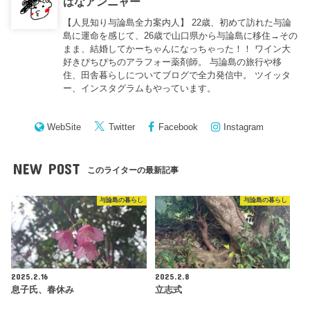
はなアンニャー
【人見知り与論島全力案内人】 22歳、初めて訪れた与論
島に運命を感じて、26歳で山口県から与論島に移住→その
まま、結婚してかーちゃんになっちゃった！！ ワイン大
好きぴちぴちのアラフォー薬剤師。 与論島の旅行や移
住、田舎暮らしについてブログで全力発信中。 ツイッタ
ー、インスタグラムもやっています。
WebSite
Twitter
Facebook
Instagram
NEW POST
このライターの最新記事
与論島の暮らし
与論島の暮らし
2025.2.16
2025.2.8
息子氏、春休み
立志式