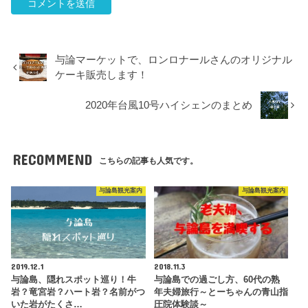
与論マーケットで、ロンロナールさんのオリジナル
ケーキ販売します！
2020年台風10号ハイシェンのまとめ
RECOMMEND
こちらの記事も人気です。
与論島観光案内
与論島観光案内
2019.12.1
2018.11.3
与論島、隠れスポット巡り！牛
与論島での過ごし方、60代の熟
岩？竜宮岩？ハート岩？名前がつ
年夫婦旅行～とーちゃんの青山指
いた岩がたくさ…
圧院体験談～