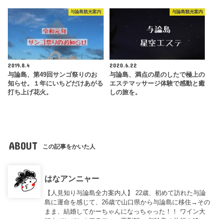
与論島観光案内
与論島観光案内
2019.8.4
2020.6.22
与論島、第49回サンゴ祭りのお
与論島、満点の星のしたで極上の
知らせ。１年にいちどだけあがる
エステマッサージ体験で感動と癒
打ち上げ花火。
しの旅を。
ABOUT
この記事をかいた人
はなアンニャー
【人見知り与論島全力案内人】 22歳、初めて訪れた与論
島に運命を感じて、26歳で山口県から与論島に移住→その
まま、結婚してかーちゃんになっちゃった！！ ワイン大