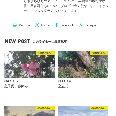
好きぴちぴちのアラフォー薬剤師。 与論島の旅行や移
住、田舎暮らしについてブログで全力発信中。 ツイッタ
ー、インスタグラムもやっています。
WebSite
Twitter
Facebook
Instagram
NEW POST
このライターの最新記事
与論島の暮らし
与論島の暮らし
2025.2.16
2025.2.8
息子氏、春休み
立志式
与論島の暮らし
与論島の暮らし