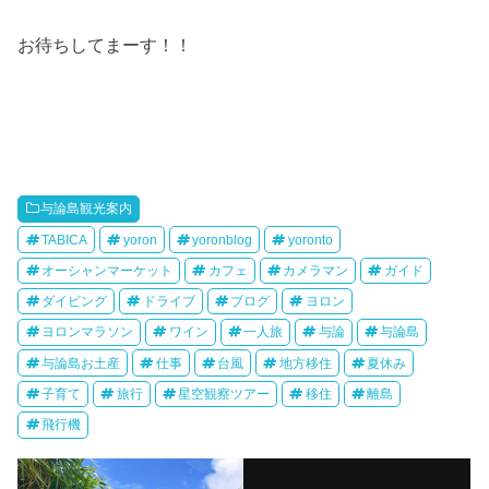
お待ちしてまーす！！
与論島観光案内
TABICA
yoron
yoronblog
yoronto
オーシャンマーケット
カフェ
カメラマン
ガイド
ダイビング
ドライブ
ブログ
ヨロン
ヨロンマラソン
ワイン
一人旅
与論
与論島
与論島お土産
仕事
台風
地方移住
夏休み
子育て
旅行
星空観察ツアー
移住
離島
飛行機