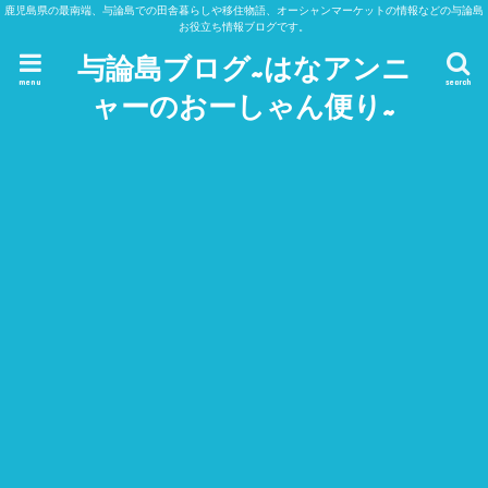
鹿児島県の最南端、与論島での田舎暮らしや移住物語、オーシャンマーケットの情報などの与論島
お役立ち情報ブログです。
与論島ブログ~はなアンニ
menu
search
ャーのおーしゃん便り~