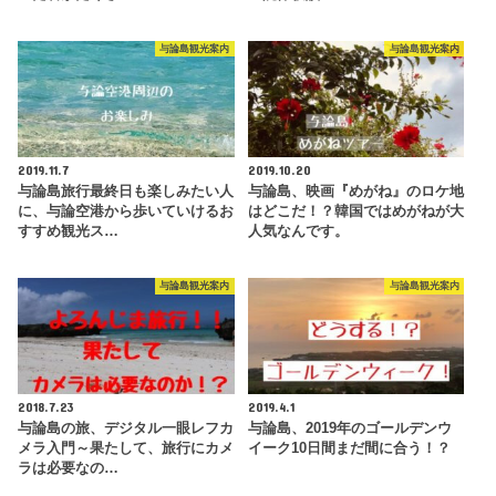
与論島観光案内
与論島観光案内
2019.11.7
2019.10.20
与論島旅行最終日も楽しみたい人
与論島、映画『めがね』のロケ地
に、与論空港から歩いていけるお
はどこだ！？韓国ではめがねが大
すすめ観光ス…
人気なんです。
与論島観光案内
与論島観光案内
2018.7.23
2019.4.1
与論島の旅、デジタル一眼レフカ
与論島、2019年のゴールデンウ
メラ入門～果たして、旅行にカメ
イーク10日間まだ間に合う！？
ラは必要なの…