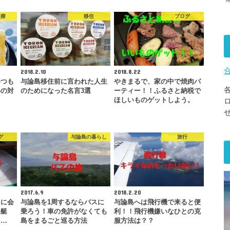
医療
移住
ブログ
2018.2.10
2018.8.22
いつも
与論島移住前に言われた人生
やきまるで、家の中で焼肉パ
めの対
のためになった名言3選
ーティー！！ふるさと納税で
ほしいものゲットしよう。
グ
与論島の暮らし
旅行
2017.6.9
2018.2.20
ちに会
与論島を1周するならバスに
与論島へは飛行機で来ると便
海艇
乗ろう！車の免許がなくても
利！！飛行機嫌いなひとの克
に…
島をまるごと巡る方法
服方法は？？