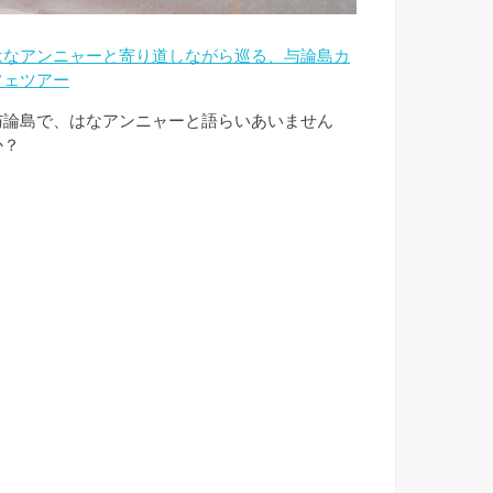
はなアンニャーと寄り道しながら巡る、与論島カ
フェツアー
与論島で、はなアンニャーと語らいあいません
か？