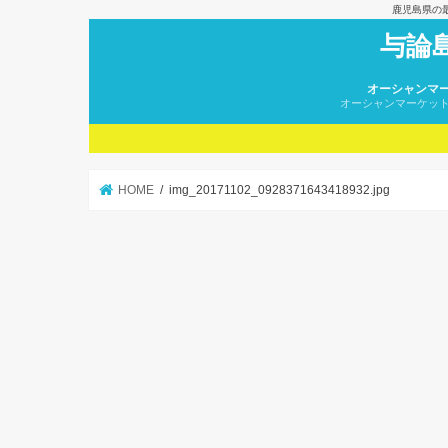
鹿児島県の
与論
オーシャンマ
オーシャンマーケッ
HOME
img_20171102_0928371643418932.jpg