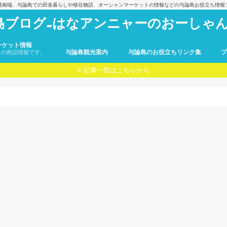
最南端、与論島での田舎暮らしや移住物語、オーシャンマーケットの情報などの与論島お役立ち情報
島ブログ~はなアンニャーのおーしゃん
ーケット情報
与論島観光案内
与論島のお役立ちリンク集
トの商品情報です。
記事一覧はこちらから