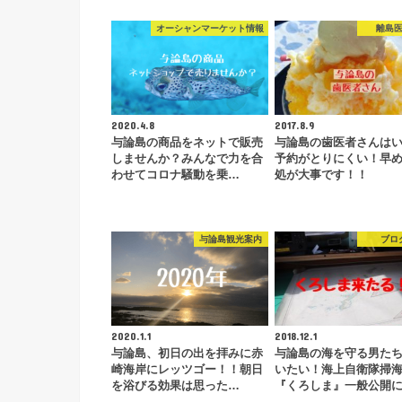
オーシャンマーケット情報
離島
2020.4.8
2017.8.9
与論島の商品をネットで販売
与論島の歯医者さんは
しませんか？みんなで力を合
予約がとりにくい！早
わせてコロナ騒動を乗…
処が大事です！！
与論島観光案内
ブロ
2020.1.1
2018.12.1
与論島、初日の出を拝みに赤
与論島の海を守る男た
崎海岸にレッツゴー！！朝日
いたい！海上自衛隊掃
を浴びる効果は思った…
『くろしま』一般公開