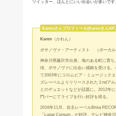
ツイッター、ほんとにいい出会いが多いです
Karenさんプロフィール(KarenさんHP
Karen
（かれん）
ボサノヴァ・アーティスト （ボーカル
神奈川県藤沢市出身。海のある町に育ち
頃、ボサノヴァに出会い感銘を受ける。
て2003年にコロムビア・ミュージック
ズレーベルよりリリースされた２ndア
とのデュエットなどが話題に。2012年
門バーにてライブを行い好評を得る。
2016年11月、自主レーベルBrisa R
「Lugar Comum」が好評。テレビ神