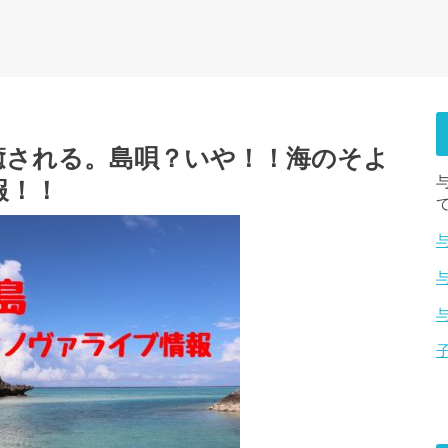
癒される。島唄？いや！！海のそよ
報！！