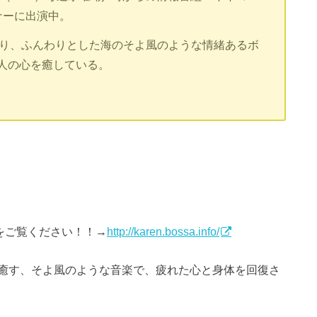
ナーに出演中。
おり、ふんわりとした海のそよ風のような情緒あるボ
人の心を癒している。
らをご覧ください！！→
http://karen.bossa.info/
癒す、そよ風のような音楽で、疲れた心と身体を回復さ