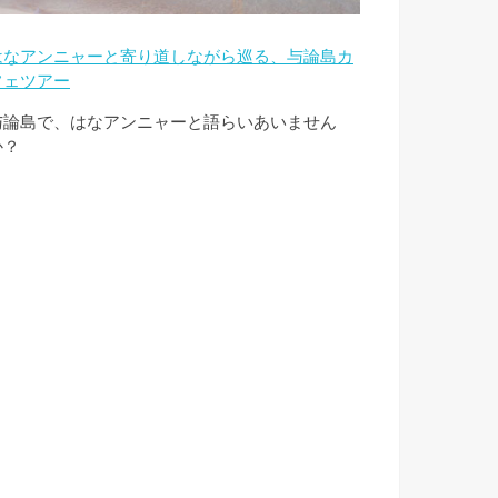
はなアンニャーと寄り道しながら巡る、与論島カ
フェツアー
与論島で、はなアンニャーと語らいあいません
か？