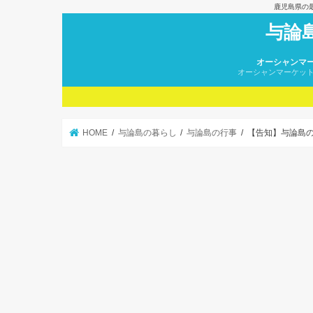
鹿児島県の
与論
オーシャンマ
オーシャンマーケッ
HOME
与論島の暮らし
与論島の行事
【告知】与論島