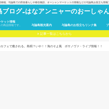
最南端、与論島での田舎暮らしや移住物語、オーシャンマーケットの情報などの与論島お役立ち情報
島ブログ~はなアンニャーのおーしゃん
ーケット情報
与論島観光案内
与論島のお役立ちリンク集
トの商品情報です。
記事一覧はこちらから
のカフェで癒される。島唄？いや！！海のそよ風 ボサノヴァ・ライブ情報！！