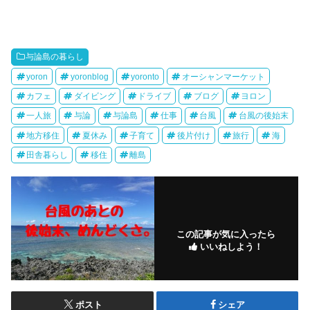
与論島の暮らし
yoron
yoronblog
yoronto
オーシャンマーケット
カフェ
ダイビング
ドライブ
ブログ
ヨロン
一人旅
与論
与論島
仕事
台風
台風の後始末
地方移住
夏休み
子育て
後片付け
旅行
海
田舎暮らし
移住
離島
この記事が気に入ったら
いいねしよう！
ポスト
シェア