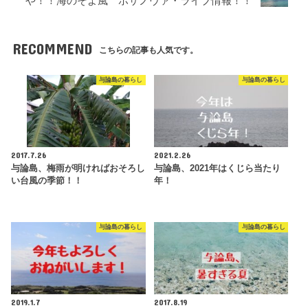
や！！海のそよ風 ボサノヴァ・ライブ情報！！
RECOMMEND
こちらの記事も人気です。
与論島の暮らし
与論島の暮らし
2017.7.26
2021.2.26
与論島、梅雨が明ければおそろし
与論島、2021年はくじら当たり
い台風の季節！！
年！
与論島の暮らし
与論島の暮らし
2019.1.7
2017.8.19