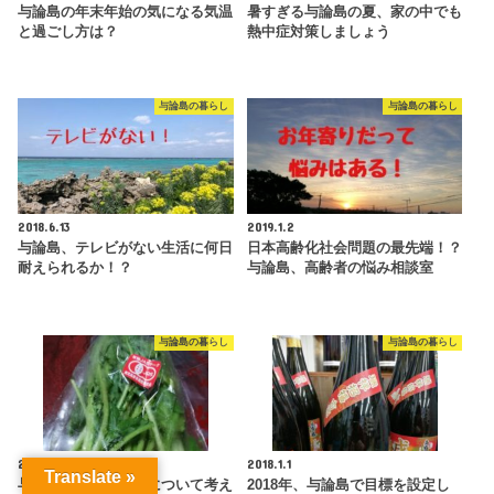
与論島の年末年始の気になる気温
暑すぎる与論島の夏、家の中でも
と過ごし方は？
熱中症対策しましょう
与論島の暮らし
与論島の暮らし
2018.6.13
2019.1.2
与論島、テレビがない生活に何日
日本高齢化社会問題の最先端！？
耐えられるか！？
与論島、高齢者の悩み相談室
与論島の暮らし
与論島の暮らし
2017.11.25
2018.1.1
Translate »
与論島、理想の結婚について考え
2018年、与論島で目標を設定し