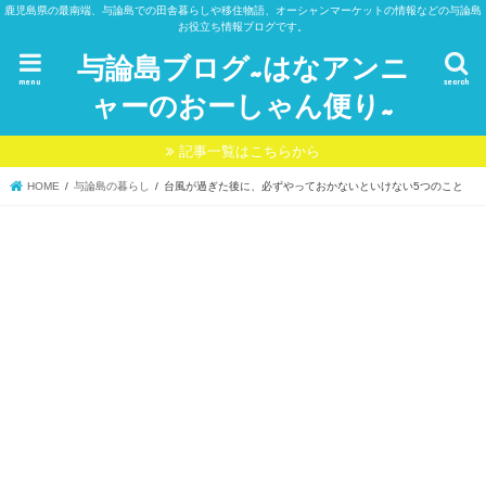
鹿児島県の最南端、与論島での田舎暮らしや移住物語、オーシャンマーケットの情報などの与論島
お役立ち情報ブログです。
与論島ブログ~はなアンニ
menu
search
ャーのおーしゃん便り~
記事一覧はこちらから
HOME
与論島の暮らし
台風が過ぎた後に、必ずやっておかないといけない5つのこと