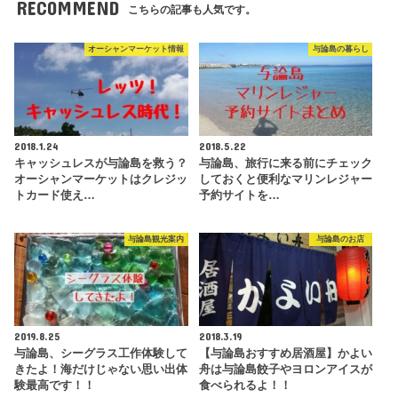
RECOMMEND
こちらの記事も人気です。
オーシャンマーケット情報
与論島の暮らし
2018.1.24
2018.5.22
キャッシュレスが与論島を救う？
与論島、旅行に来る前にチェック
オーシャンマーケットはクレジッ
しておくと便利なマリンレジャー
トカード使え…
予約サイトを…
与論島観光案内
与論島のお店
2019.8.25
2018.3.19
与論島、シーグラス工作体験して
【与論島おすすめ居酒屋】かよい
きたよ！海だけじゃない思い出体
舟は与論島餃子やヨロンアイスが
験最高です！！
食べられるよ！！