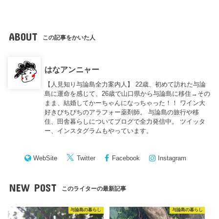
ABOUT
この記事をかいた人
はなアンニャー
【人見知り与論島全力案内人】 22歳、初めて訪れた与論
島に運命を感じて、26歳で山口県から与論島に移住→その
まま、結婚してかーちゃんになっちゃった！！ ワイン大
好きぴちぴちのアラフォー薬剤師。 与論島の旅行や移
住、田舎暮らしについてブログで全力発信中。 ツイッタ
ー、インスタグラムもやっています。
WebSite
Twitter
Facebook
Instagram
NEW POST
このライターの最新記事
与論島の暮らし
与論島の暮らし