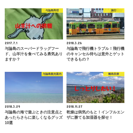
与論島料理
旅行
2017.7.1
2018.3.26
与論島のスーパードラッグフー
与論島で飛行機トラブル！飛行機
ド、山羊汁を食べてみる勇気あり
のキャンセル待ちは意外とゲット
ますか？
できるもの？
与論島観光案内
離島医療
2018.3.29
2018.11.27
与論島の海で遊ぶときの注意点と
乾燥は病気のもと！インフルエン
あったらさらに楽しくなるグッズ
ザに勝てる加湿器を探せ！
10選