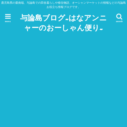
鹿児島県の最南端、与論島での田舎暮らしや移住物語、オーシャンマーケットの情報などの与論島
お役立ち情報ブログです。
与論島ブログ~はなアンニ
menu
search
ャーのおーしゃん便り~