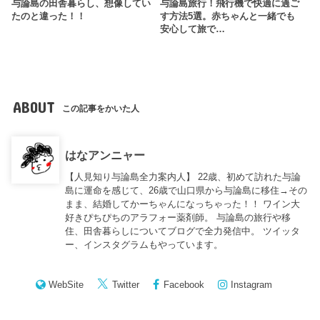
与論島の田舎暮らし、想像してい
与論島旅行！飛行機で快適に過ご
たのと違った！！
す方法5選。赤ちゃんと一緒でも
安心して旅で…
ABOUT
この記事をかいた人
はなアンニャー
【人見知り与論島全力案内人】 22歳、初めて訪れた与論
島に運命を感じて、26歳で山口県から与論島に移住→その
まま、結婚してかーちゃんになっちゃった！！ ワイン大
好きぴちぴちのアラフォー薬剤師。 与論島の旅行や移
住、田舎暮らしについてブログで全力発信中。 ツイッタ
ー、インスタグラムもやっています。
WebSite
Twitter
Facebook
Instagram