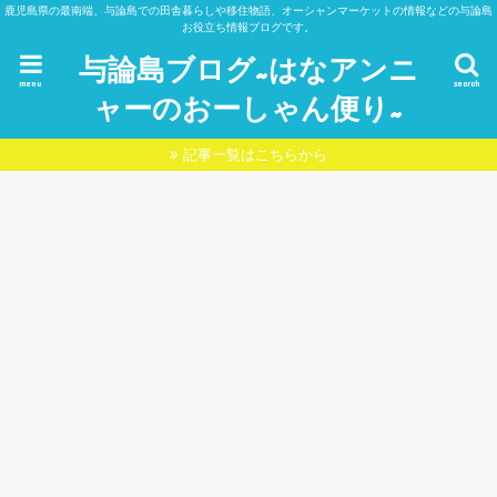
鹿児島県の最南端、与論島での田舎暮らしや移住物語、オーシャンマーケットの情報などの与論島
お役立ち情報ブログです。
与論島ブログ~はなアンニ
menu
search
ャーのおーしゃん便り~
記事一覧はこちらから