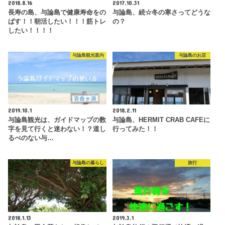
2018.8.16
2017.10.31
長寿の島、与論島で健康寿命をの
与論島、続☆冬の寒さってどうな
ばす！！朝活したい！！！筋トレ
の？
したい！！！！
与論島観光案内
与論島のお店
2019.10.1
2018.2.11
与論島観光は、ガイドマップの数
与論島、HERMIT CRAB CAFEに
字を見て行くと迷わない！？道し
行ってみた！！
るべのない与…
与論島の暮らし
旅行
2018.1.13
2019.3.1