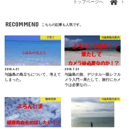
トップページへ
RECOMMEND
こちらの記事も人気です。
子育て
与論島観光案内
2018.4.21
2018.7.23
与論島の島立ちについて、考えて
与論島の旅、デジタル一眼レフカ
しまった。
メラ入門～果たして、旅行にカメ
ラは必要なの…
離島医療
与論島観光案内