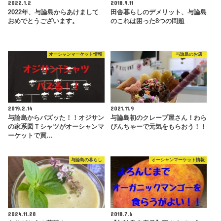
2022.1.2
2018.9.11
2022年、与論島からあけまして
田舎暮らしのデメリット、与論島
おめでとうございます。
のこれは困った8つの問題
オーシャンマーケット情報
与論島のお店
2019.2.14
2021.11.9
与論島からバズッた！！オジサン
与論島初のクレープ屋さん！わら
の家系図Ｔシャツがオーシャンマ
びんちゃーで元気をもらおう！！
ーケットで買…
与論島の暮らし
オーシャンマーケット情報
2024.11.28
2018.7.6