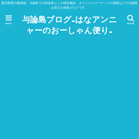
鹿児島県の最南端、与論島での田舎暮らしや移住物語、オーシャンマーケットの情報などの与論島
お役立ち情報ブログです。
与論島ブログ~はなアンニ
menu
search
ャーのおーしゃん便り~