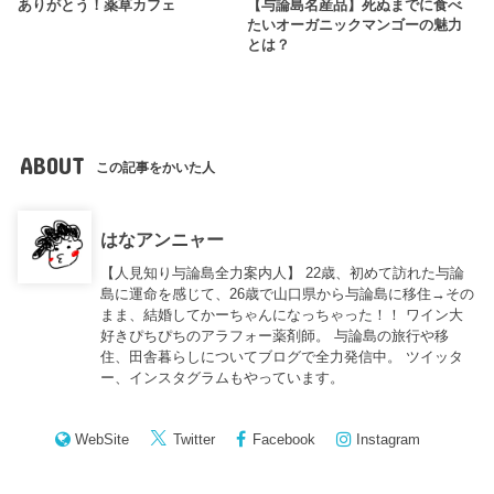
ありがとう！薬草カフェ
【与論島名産品】死ぬまでに食べ
たいオーガニックマンゴーの魅力
とは？
ABOUT
この記事をかいた人
はなアンニャー
【人見知り与論島全力案内人】 22歳、初めて訪れた与論
島に運命を感じて、26歳で山口県から与論島に移住→その
まま、結婚してかーちゃんになっちゃった！！ ワイン大
好きぴちぴちのアラフォー薬剤師。 与論島の旅行や移
住、田舎暮らしについてブログで全力発信中。 ツイッタ
ー、インスタグラムもやっています。
WebSite
Twitter
Facebook
Instagram