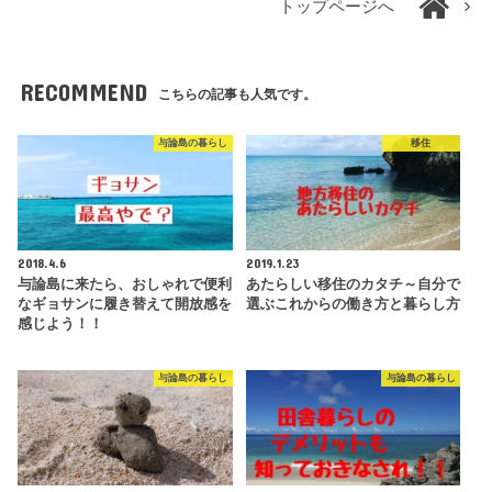
トップページへ
RECOMMEND
こちらの記事も人気です。
与論島の暮らし
移住
2018.4.6
2019.1.23
与論島に来たら、おしゃれで便利
あたらしい移住のカタチ～自分で
なギョサンに履き替えて開放感を
選ぶこれからの働き方と暮らし方
感じよう！！
与論島の暮らし
与論島の暮らし