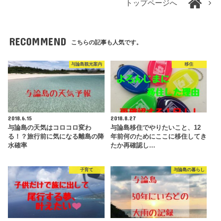
トップページへ
RECOMMEND
こちらの記事も人気です。
与論島観光案内
移住
2018.6.15
2018.8.27
与論島の天気はコロコロ変わ
与論島移住でやりたいこと、12
る！？旅行前に気になる離島の降
年前何のためにここに移住してき
水確率
たか再確認し…
子育て
与論島の暮らし