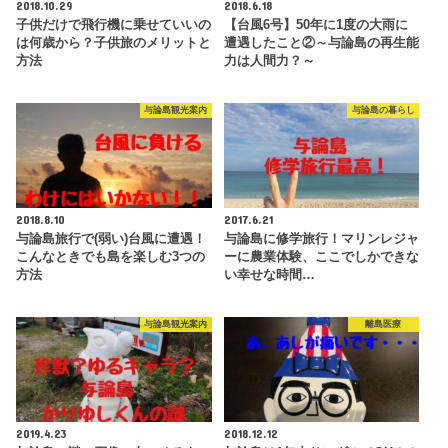
2018.10.29
2018.6.18
子供だけで飛行機に乗せていいの
【台風6号】50年に1度の大雨に
は何歳から？子供旅のメリットと
遭遇したこと②～与論島の再生能
方法
力は人間力？～
与論島観光案内
与論島の暮らし
2018.8.10
2017.6.21
与論島旅行で(弱い)台風に遭遇！
与論島に修学旅行！マリンレジャ
こんなときでも島を楽しむ3つの
ーに農業体験、ここでしかできな
方法
い幸せな時間…
与論島観光案内
離島医療
2019.4.23
2018.12.12