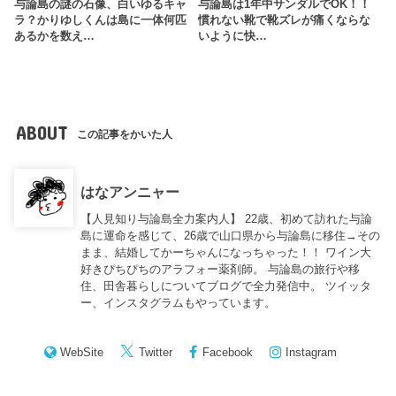
与論島の謎の石像、白いゆるキャ
与論島は1年中サンダルでOK！！
ラ？かりゆしくんは島に一体何匹
慣れない靴で靴ズレが痛くならな
あるかを数え…
いように快…
ABOUT
この記事をかいた人
はなアンニャー
【人見知り与論島全力案内人】 22歳、初めて訪れた与論
島に運命を感じて、26歳で山口県から与論島に移住→その
まま、結婚してかーちゃんになっちゃった！！ ワイン大
好きぴちぴちのアラフォー薬剤師。 与論島の旅行や移
住、田舎暮らしについてブログで全力発信中。 ツイッタ
ー、インスタグラムもやっています。
WebSite
Twitter
Facebook
Instagram