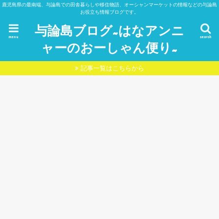
鹿児島県の最南端、与論島での田舎暮らしや移住物語、オーシャンマーケットの情報などの与論島
お役立ち情報ブログです。
与論島ブログ~はなアンニ
menu
search
ャーのおーしゃん便り~
記事一覧はこちらから