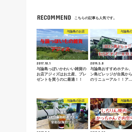
RECOMMEND
こちらの記事も人気です。
与論島のお店
与論島
2017.10.1
2019.5.8
与論島っぽいかわいい雑貨の
与論島おすすめホテル
お店アジィズはお土産、プレ
ン島ビレッジが台風か
ゼントを買うのに最適！！
のリニューアル！！ア
与論島のお店
与論島