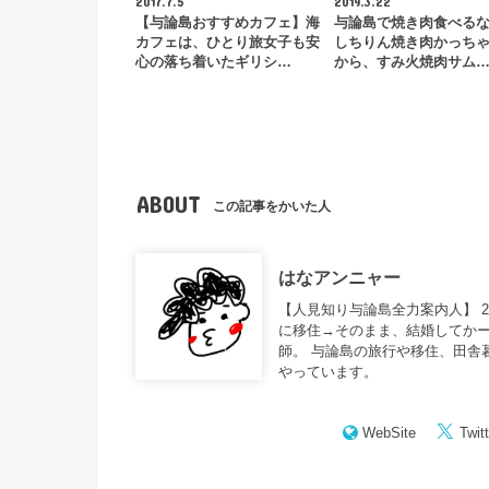
2017.7.5
2019.3.22
【与論島おすすめカフェ】海
与論島で焼き肉食べる
カフェは、ひとり旅女子も安
しちりん焼き肉かっち
心の落ち着いたギリシ…
から、すみ火焼肉サム
ABOUT
この記事をかいた人
はなアンニャー
【人見知り与論島全力案内人】 
に移住→そのまま、結婚してかー
師。 与論島の旅行や移住、田舎
やっています。
WebSite
Twitt