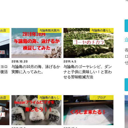
のお店
与論島観光案内
与論島の暮らし
2018.10.20
2019.4.5
、ヨロ
与論島の10月の海、泳げるか
与論島のゴーヤレシピ、ダン
ら復活
実際に入ってみた。
ナと子供に美味しい！と言わ
…
せる苦味軽減方法
のお店
与論島の暮らし
ブログ