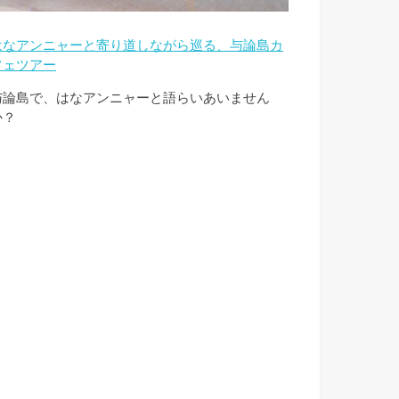
はなアンニャーと寄り道しながら巡る、与論島カ
フェツアー
与論島で、はなアンニャーと語らいあいません
か？