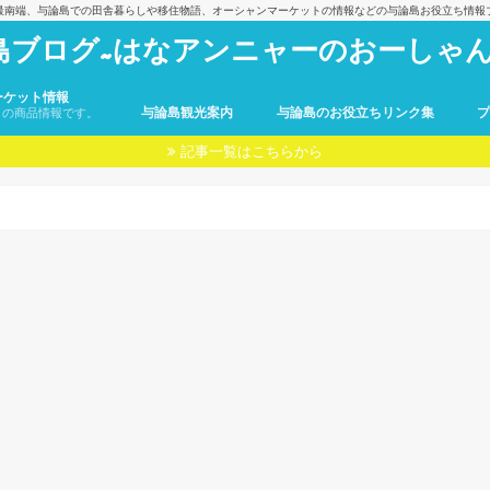
最南端、与論島での田舎暮らしや移住物語、オーシャンマーケットの情報などの与論島お役立ち情報
島ブログ~はなアンニャーのおーしゃん
ーケット情報
与論島観光案内
与論島のお役立ちリンク集
トの商品情報です。
記事一覧はこちらから