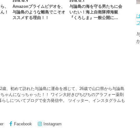
2018.10.9
2018.12.1
なら、
Amazonプライムビデオを、
与論島の海を守る男たちに会
ゃん！
与論島のような離島でこそオ
いたい！海上自衛隊掃海艇
…
ススメする理由！！
『くろしま』一般公開に…
22歳、初めて訪れた与論島に運命を感じて、26歳で山口県から与論島
ちゃんになっちゃった！！ ワイン大好きぴちぴちのアラフォー薬剤
暮らしについてブログで全力発信中。 ツイッター、インスタグラムも
er
Facebook
Instagram