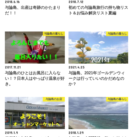
2018.6.16
2018.7.12
与論島、出産は奇跡のかたまり
初めての与論島旅行の持ち物リス
だ！！
ト＆お悩み解決リスト夏編
与論島の暮らし
与論島の暮らし
2017.11.21
2021.4.25
与論島のひとはお風呂に入らな
与論島、2021年ゴールデンウィ
い！？日本人はやっぱり温泉が好
ークは行っていいのかだめなの
き。
か？
与論島のお店
与論島の暮らし
2019.1.9
2018.1.29