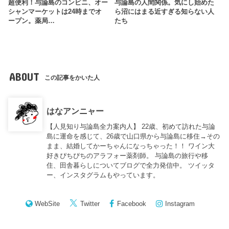
超便利！与論島のコンビニ、オー
与論島の人間関係。気にし始めた
シャンマーケットは24時までオ
ら沼にはまる近すぎる知らない人
ープン。薬局…
たち
ABOUT
この記事をかいた人
はなアンニャー
【人見知り与論島全力案内人】 22歳、初めて訪れた与論
島に運命を感じて、26歳で山口県から与論島に移住→その
まま、結婚してかーちゃんになっちゃった！！ ワイン大
好きぴちぴちのアラフォー薬剤師。 与論島の旅行や移
住、田舎暮らしについてブログで全力発信中。 ツイッタ
ー、インスタグラムもやっています。
WebSite
Twitter
Facebook
Instagram