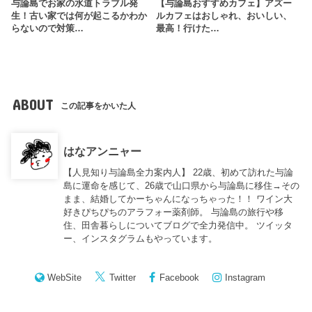
与論島でお家の水道トラブル発
【与論島おすすめカフェ】アズー
生！古い家では何が起こるかわか
ルカフェはおしゃれ、おいしい、
らないので対策…
最高！行けた…
ABOUT
この記事をかいた人
はなアンニャー
【人見知り与論島全力案内人】 22歳、初めて訪れた与論
島に運命を感じて、26歳で山口県から与論島に移住→その
まま、結婚してかーちゃんになっちゃった！！ ワイン大
好きぴちぴちのアラフォー薬剤師。 与論島の旅行や移
住、田舎暮らしについてブログで全力発信中。 ツイッタ
ー、インスタグラムもやっています。
WebSite
Twitter
Facebook
Instagram