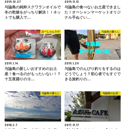
2019.12.27
2019.11.13
与論島の純粋スクワランオイルで
与論島の食べないお土産できまし
冬の乾燥をがっちり解決！！ネッ
た！オーシャンマーケットオリジ
トでも購入で…
ナル手ぬぐい…
おーしゃんラボ
与論島の暮らし
2019.1.14
2019.1.29
与論島の新しいおすすめのお土
与論島でのんびり釣りをするのは
産！食べるのがもったいない！？
どうでしょう？初心者でもすぐで
十五夜踊りのヨ…
きる旅釣りの…
与論島の暮らし
与論島のお店
2018.3.7
2017.11.17