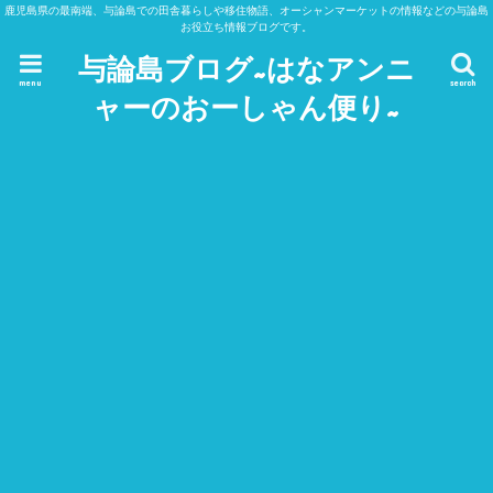
鹿児島県の最南端、与論島での田舎暮らしや移住物語、オーシャンマーケットの情報などの与論島
お役立ち情報ブログです。
与論島ブログ~はなアンニ
menu
search
ャーのおーしゃん便り~