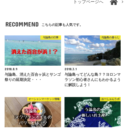
トップページへ
RECOMMEND
こちらの記事も人気です。
与論島の行事
与論島の暮らし
2018.8.9
2018.3.1
与論島、消えた百合ヶ浜とサンゴ
与論島ってどんな島？？ヨロンマ
祭りの延期決定・・・
ラソン初心者さんにもわかるよう
に解説しよう！
オーシャンマーケット情報
おーしゃんラボ