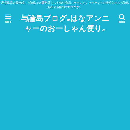
鹿児島県の最南端、与論島での田舎暮らしや移住物語、オーシャンマーケットの情報などの与論島
お役立ち情報ブログです。
与論島ブログ~はなアンニ
menu
search
ャーのおーしゃん便り~